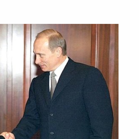
езидентском дворце
1
ира Путина
шом театре присутствовал
3
 представителями культурной
памятнику солдатам,