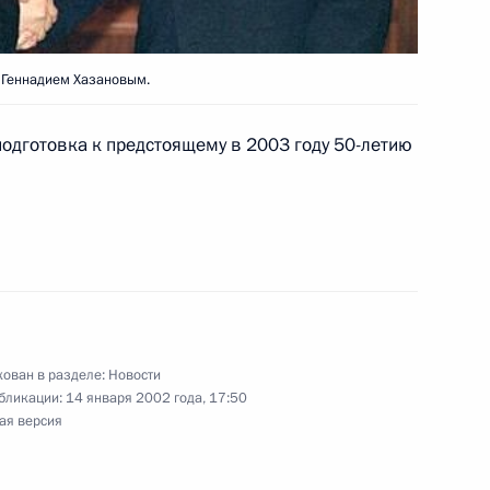
 Геннадием Хазановым.
парламент и встретился
3
 подготовка к предстоящему в 2003 году 50-летию
фракций
Могиле Неизвестного Солдата
1
ован в разделе:
Новости
бликации:
14 января 2002 года, 17:50
ая версия
в России и Польши
2
Квасьневского