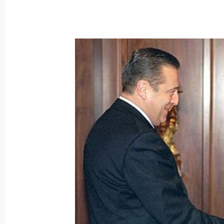
16 января 2002 года, среда
Александер Квасьневский дал в пр
официальный обед в честь Владим
16 января 2002 года, 23:30
Варшава
Владимир Путин в варшавском Боль
на концерте, а также встретился с
элиты Польши
16 января 2002 года, 21:50
Варшава
Владимир Путин возложил цветы к 
воевавшим в Армии Крайовой