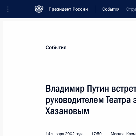
Президент России
События
Стру
Президент
Администрация
Государст
Новости
Стенограммы
Поездки
Те
События
Показа
Владимир Путин встре
руководителем Театра 
Президент России провел рабочий 
министром Польши Лешеком Милл
Хазановым
17 января 2002 года, 12:20
Варшава
14 января 2002 года
17:50
Москва, Крем