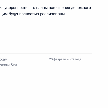
ль
ил уверенность, что планы повышения денежного
щим будут полностью реализованы.
 с губернатором Кемеровской
ль
росам
20 февраля 2002 года
ой холдинговой компании
женных Сил
м
ль
 субъектах Федерации
ных бюджетов обсудил