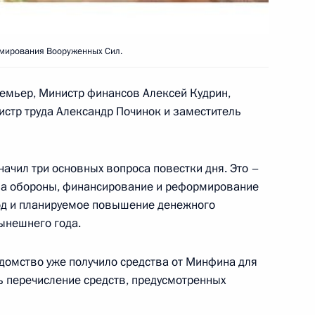
ктив Государственного
м со дня основания музея
мирования Вооруженных Сил.
ремьер, Министр финансов Алексей Кудрин,
стр труда Александр Починок и заместитель
ачил три основных вопроса повестки дня. Это –
опросам финансирования
1
а обороны, финансирование и реформирование
ил
од и планируемое повышение денежного
ль
ынешнего года.
домство уже получило средства от Минфина для
одителем депутатской группы
ь перечисление средств, предусмотренных
надием Райковым