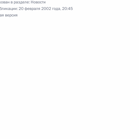
ован в разделе:
Новости
Правительства Михаилом
бликации:
20 февраля 2002 года, 20:45
ая версия
ль
лями Конституционного,
1
о судов
ль
пийскую чемпионку
 километра Юлию Чепалову