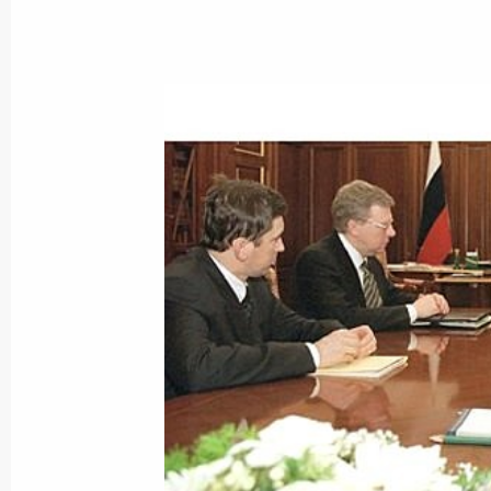
Владимир Путин вручил знамена в
и других войск
21 февраля 2002 года, 13:30
Москва, Кремл
Президент России подписал Указ 
бюджете Чеченской Республики на 
21 февраля 2002 года, 00:00
Владимир Путин поздравил народну
Алентову с юбилеем
21 февраля 2002 года, 00:00