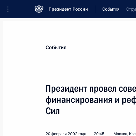
Президент России
События
Стру
Президент
Администрация
Государст
Новости
Стенограммы
Поездки
Те
События
Показа
Президент провел сов
финансирования и ре
Президент провел заседание Попеч
Всероссийского национального во
Сил
21 февраля 2002 года, 17:00
Москва, Крем
20 февраля 2002 года
20:45
Москва, Кр