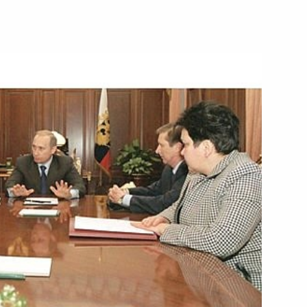
идов Вооруженных Сил России
9
6м
ь, Соборная Площадь
«О консолидированном
2002 год»
ю артистку России Веру