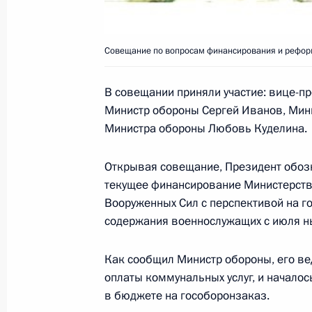
Президент России поздравил колле
Исторического музея со 130-летие
Совещание по вопросам финансирования и рефор
21 февраля 2002 года, 00:00
В совещании приняли участие: вице-п
Министр обороны Сергей Иванов, Мини
Министра обороны Любовь Куделина.
20 февраля 2002 года, среда
Открывая совещание, Президент обозн
Президент провел совещание по в
текущее финансирование Министерств
и реформирования Вооруженных С
Вооруженных Сил с перспективой на г
20 февраля 2002 года, 20:45
Москва, Крем
содержания военнослужащих с июля н
Как сообщил Министр обороны, его ве
Владимир Путин встретился с руков
оплаты коммунальных услуг, и началос
«Народный депутат» в Госдуме Ген
в бюджете на гособоронзаказ.