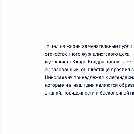
31 августа 2007 года, 17:00
Астрахань
Владимир Путин провел рабочую вс
Астраханской области Александро
«Ушел из жизни замечательный публици
31 августа 2007 года, 16:30
Астрахань
отечественного журналистского цеха, 
журналиста Кларе Кондрашовой. – Чел
образованный, он блестяще проявил с
Владимир Путин посетил Астраханс
Николаевич принадлежал к легендарн
филармонию
которые и в наши дни являются образ
знаний, порядочности и бесконечной п
31 августа 2007 года, 16:00
В ходе поездки в Астраханскую обл
научно-производственный центр ос