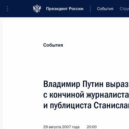
Президент России
События
Стру
Президент
Администрация
Государст
Новости
Стенограммы
Поездки
Те
События
Показа
Владимир Путин выраз
с кончиной журналист
31 августа 2007 года, пятница
и публициста Станисл
Владимир Путин провел заседание 
совета, посвященное вопросам эф
рыбохозяйственным комплексом с
29 августа 2007 года
20:00