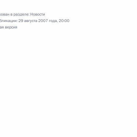
ован в разделе:
Новости
бликации:
29 августа 2007 года, 20:00
ая версия
ента Армении Роберта
я, публициста Дмитрия