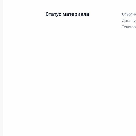
31 августа 2007 года, 14:00
Село Икряное
Статус материала
Опублик
Дата пу
Текстов
Владимир Путин поздравил Презид
Кочаряна с днем рождения
31 августа 2007 года, 09:30
30 августа 2007 года, четверг
Владимир Путин поздравил писател
Жукова с 80-летием
30 августа 2007 года, 14:30