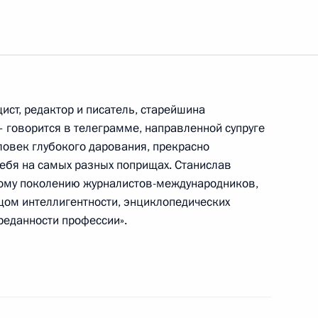
тречу с губернатором
1
м Жилкиным
ст, редактор и писатель, старейшина
– говорится в телеграмме, направленной супруге
овек глубокого дарования, прекрасно
ебя на самых разных поприщах. Станислав
кую государственную
ому поколению журналистов-международников,
1
цом интеллигентности, энциклопедических
реданности профессии».
асть Владимир Путин посетил
2
етроводства «Биос»