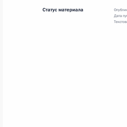
Статус материала
Опублик
20 августа 2007 года, понедельник
Дата пу
Текстов
Владимир Путин поздравил режиссе
РСФСР, заслуженного деятеля иску
(Кончаловского) с 70-летием
20 августа 2007 года, 22:30
Владимир Путин поздравил писател
премии «Букер – открытая Россия» 
летием
20 августа 2007 года, 22:20