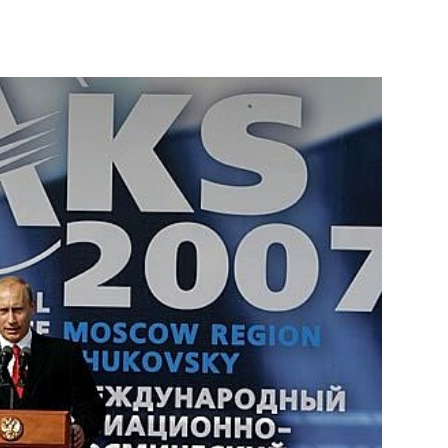
 с постоянными членами
1
ту Терехову с днем рождения
вие участникам и гостям