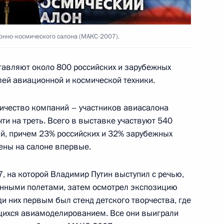
кусства в Каннах
ионно-космического салона (МАКС-2007).
авляют около 800 российских и зарубежных
рнатором Краснодарского
1
ей авиационной и космической техники.
ом Сочи Виктором
ичество компаний – участников авиасалона
ти на треть. Всего в выставке участвуют 540
й, причем 23% российских и 32% зарубежных
ены на салоне впервые.
седателем Федерации
1
 на которой Владимир Путин выступил с речью,
 Михаилом Шмаковым
нными полетами, затем осмотрел экспозицию
ди них первым был стенд детского творчества, где
щихся авиамоделированием. Все они выиграли