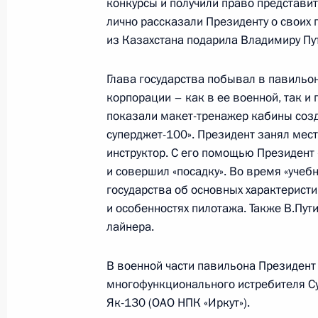
конкурсы и получили право представи
лично рассказали Президенту о своих 
Владимир Путин поздравил олимпи
из Казахстана подарила Владимиру Пу
заслуженного мастера спорта Вяче
24 августа 2007 года, 12:10
Глава государства побывал в павильо
корпорации – как в ее военной, так и 
показали макет-тренажер кабины созд
Владимир Путин направил поздрав
суперджет-100». Президент занял мест
Президенту Украины Виктору Ющен
инструктор. С его помощью Президент «
праздника – 16-й годовщины пров
и совершил «посадку». Во время «учебн
Украины
государства об основных характеристи
и особенностях пилотажа. Также В.Пут
24 августа 2007 года, 12:00
лайнера.
В военной части павильона Президент
23 августа 2007 года, четверг
многофункционального истребителя Су-
Як-130 (ОАО НПК «Иркут»).
Владимир Путин встретился с Пре