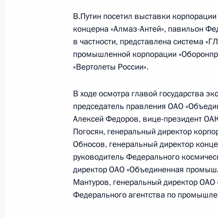
Кочаряном
В.Путин посетил выставки корпорации 
23 августа 2007 года, 15:00
Сочи
концерна «Алмаз-Антей», павильон Фед
в частности, представлена система «
промышленной корпорации «Оборонпро
«Вертолеты России».
22 августа 2007 года, среда
Владимир Путин произвел кадровы
В ходе осмотра главой государства э
председатель правления ОАО «Объеди
22 августа 2007 года, 14:30
Алексей Федоров, вице-президент ОАК
Погосян, генеральный директор корпо
Обносов, генеральный директор конц
Владимир Путин провел рабочую вс
руководитель Федерального космичес
Правительства Михаилом Фрадков
директор ОАО «Объединенная промыш
22 августа 2007 года, 13:30
Сочи
Мантуров, генеральный директор ОАО 
Федерального агентства по промышле