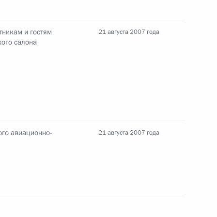
открытии VIII Международного
12
 (МАКС-2007)
тникам и гостям
21 августа 2007 года
кого салона
асть, Жуковский
раммный характер
1
ого авиационно-
21 августа 2007 года
ие участникам и гостям VIII
ического салона