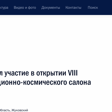
ктура
Видео и фото
Документы
Контакты
Поиск
венный Совет
Совет Безопасности
Комиссии и советы
леграммы
Сведения о Президенте
август, 2007
ть следующие материалы
участие в открытии VIII
ионно-космического салона
ков и ветеранов угольной
бласть, Жуковский