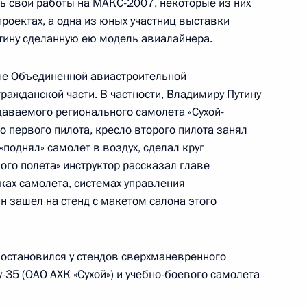
ть свои работы на МАКС-2007, некоторые из них
проектах, а одна из юных участниц выставки
йского чемпиона,
тину сделанную ею модель авиалайнера.
слава Яновского с 50-летием
не Объединенной авиастроительной
гражданской части. В частности, Владимиру Путину
аваемого регионального самолета «Сухой-
ительное послание
о первого пилота, кресло второго пилота занял
ко по случаю национального
поднял» самолет в воздух, сделал круг
озглашения независимости
ого полета» инструктор рассказал главе
ках самолета, системах управления
ин зашел на стенд с макетом салона этого
 остановился у стендов сверхманевренного
35 (ОАО АХК «Сухой») и учебно-боевого самолета
зидентом Армении Робертом
2