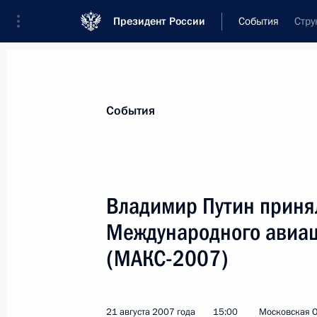
Президент России
События
Стру
Президент
Администрация
Государст
Новости
Стенограммы
Поездки
Те
События
Показа
Владимир Путин принял 
Международного авиац
26 августа 2007 года, воскресенье
(МАКС-2007)
Владимир Путин поздравил работни
промышленности с Днем шахтера
26 августа 2007 года, 20:00
21 августа 2007 года
15:00
Московская О