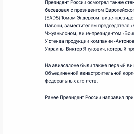
Президент России осмотрел также сте
Владимир Путин утвердил список то
беседовал с президентом Европейског
подлежащих экспортному контролю
(EADS) Томом Эндерсом, вице-презид
22 августа 2007 года, 10:15
Павони, заместителем председателя 
Чжуаньлоном, вице-президентом «Боин
У стенда продукции компании «Антоно
Украины Виктор Янукович, который пр
Владимир Путин внес изменения в
на военную службу
На авиасалоне были также первый виц
22 августа 2007 года, 10:00
Объединенной авиастроительной корп
федеральных агентств.
21 августа 2007 года, вторник
Ранее Президент России направил при
Владимир Путин провел совещание
21 августа 2007 года, 18:00
Ново-Огарево