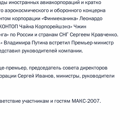
нды иностранных авиакорпораций и кратко
ксинов и технологий,
о аэрокосмического и оборонного концерна
ентом корпорации «Финмеканика» Леонардо
«КОНТОП Чайна Корпорейшэнз» Чжин
га» по России и странам СНГ Сергеем Кравченко.
в» Владимира Путина встретил Премьер-министр
едставил руководителей компании.
 порядок призыва офицеров
е-премьер, председатель совета директоров
орации Сергей Иванов, министры, руководители
ветствие участникам и гостям МАКС-2007.
 с членами Правительства
2