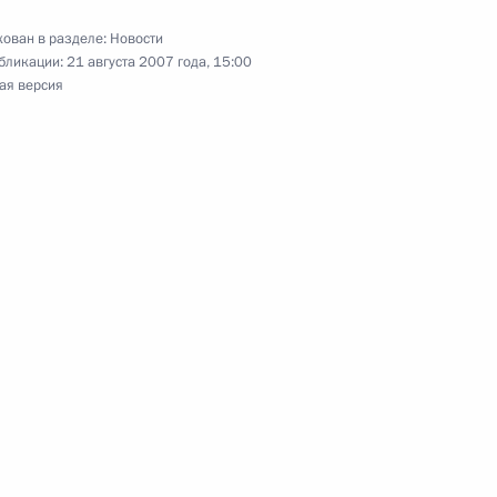
ован в разделе:
Новости
бликации:
21 августа 2007 года, 15:00
ая версия
ра, народного артиста
сств РСФСР Андрея Михалкова
я, лауреата литературной
Василия Аксенова с 75-