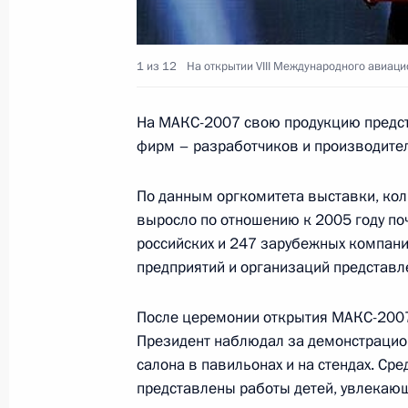
Десятого фестиваля российского ис
24 августа 2007 года, 21:40
1 из 12
На открытии VIII Международного авиац
На МАКС-2007 свою продукцию предст
Владимир Путин встретился с губе
фирм – разработчиков и производител
края Александром Ткачевым и мэр
Колодяжным
По данным оргкомитета выставки, кол
24 августа 2007 года, 15:30
Сочи
выросло по отношению к 2005 году поч
российских и 247 зарубежных компани
предприятий и организаций представл
Владимир Путин встретился с пред
После церемонии открытия МАКС-2007,
независимых профсоюзов России
Президент наблюдал за демонстрацио
24 августа 2007 года, 13:40
Сочи
салона в павильонах и на стендах. Сре
представлены работы детей, увлекаю