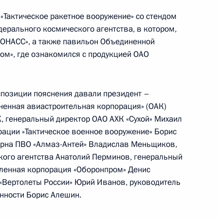
«Тактическое ракетное вооружение» со стендом
ерального космического агентства, в котором,
ГЛОНАСС», а также павильон Объединенной
м», где ознакомился с продукцией ОАО
е изменения в структуре МВД
кспозиции пояснения давали президент –
ненная авиастроительная корпорация» (ОАК)
, генеральный директор ОАО АХК «Сухой» Михаил
рации «Тактическое военное вооружение» Борис
ерна ПВО «Алмаз-Антей» Владислав Меньщиков,
тречу с Председателем
1
кого агентства Анатолий Перминов, генеральный
ым
ленная корпорация «Оборонпром» Денис
«Вертолеты России» Юрий Иванов, руководитель
нности Борис Алешин.