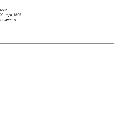
вости
001 года, 18:05
n.ru/d/42159