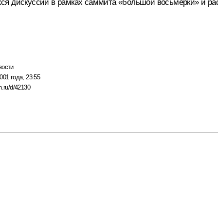
ся дискуссий в рамках саммита «большой восьмерки» и рас
вости
001 года, 23:55
n.ru/d/42130