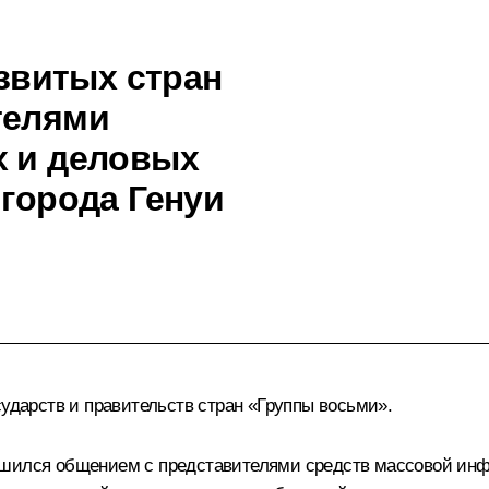
витых стран
телями
х и деловых
 города Генуи
сударств и правительств стран «Группы восьми».
ршился общением с представителями средств массовой инф