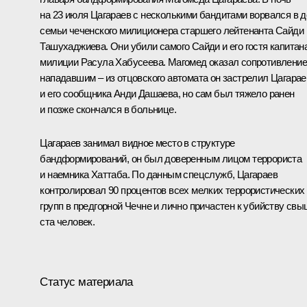
на 23 июля Цагараев с несколькими бандитами ворвался в 
семьи чеченского милиционера старшего лейтенанта Сайди
Ташухаджиева. Они убили самого Сайди и его гостя капитан
милиции Расула Хабусеева. Магомед оказал сопротивление
нападавшим – из отцовского автомата он застрелил Цагарае
и его сообщника Анди Дашаева, но сам был тяжело ранен
и позже скончался в больнице.
Цагараев занимал видное место в структуре
бандформирований, он был доверенным лицом террориста
и наемника Хаттаба. По данным спецслужб, Цагараев
контролировал 90 процентов всех мелких террористических
групп в предгорной Чечне и лично причастен к убийству св
ста человек.
Статус материала