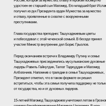
России, которой за мужество, отвагу и героизм посмертно
удостоен ее старший сын Магомед. Его младший брат Исла
получил из рук Президента орден Мужества за мужество
и отвагу, проявленные в схватке с вооруженными
преступниками.
Глава государства преподнес Ташухаджиевым цветы
и побеседовал с этой чеченской семьей. В беседе принял
участие Министр внутренних дел Борис Грызлов.
Перед окончанием встречи к Владимиру Путину и семье
Ташухаджиевых присоединились мусульманские духовные
лидеры Равиль Гайнутдин, Талгат Таджуддин и Магомед
Албогачиев. Напомнив о трагедии в семье Ташухаджиевых,
Президент отметил, что в таком формате он решил
встретиться, чтобы эта семья получила поддержку не тольк
от государства, но и от духовных лидеров.
15-летний Магомед Ташухаджиев уничтожил летом в Грозно
главаря бандформирования Магомеда Цагараева. В ночь