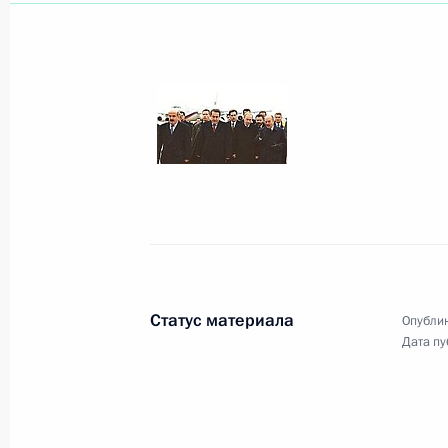
Владимир Путин подписал Распоря
Конвенции Тампере
12 декабря 2001 года, 00:00
Владимир Путин поздравил народно
Государственного академического 
Соломина с 60-летием
12 декабря 2001 года, 00:00
Статус материала
Опублик
Дата пу
11 декабря 2001 года, вторник
Владимир Путин направил телегра
Анны Шиловой в связи с ее кончин