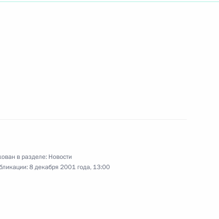
жение о подписании Россией
го артиста России, актера
Малого театра Виталия
ован в разделе:
Новости
бликации:
8 декабря 2001 года, 13:00
мму соболезнования родным
ой