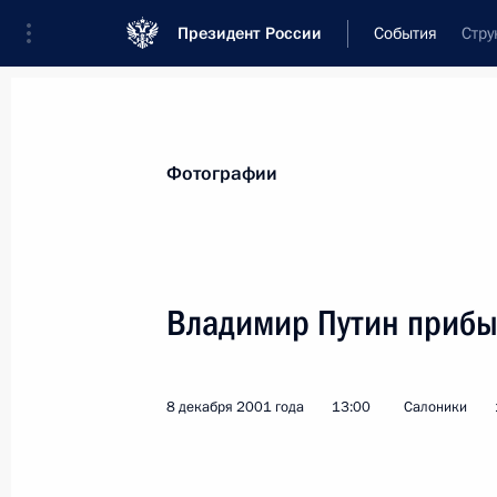
Президент России
События
Стру
Президент
Администрация
Государст
Новости
Стенограммы
Поездки
Те
Фотографии
Показа
Владимир Путин прибы
Владимир Путин выступил на приеме
России
8 декабря 2001 года
13:00
Салоники
12 декабря 2001 года, 12:45
Москва, Кремл