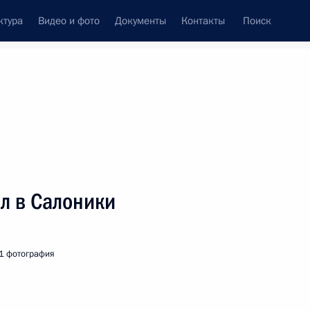
ктура
Видео и фото
Документы
Контакты
Поиск
венный Совет
Совет Безопасности
Комиссии и советы
леграммы
Сведения о Президенте
декабрь, 2001
ть следующие материалы
л в Салоники
 в честь Дня Конституции
1
1 фотография
ь