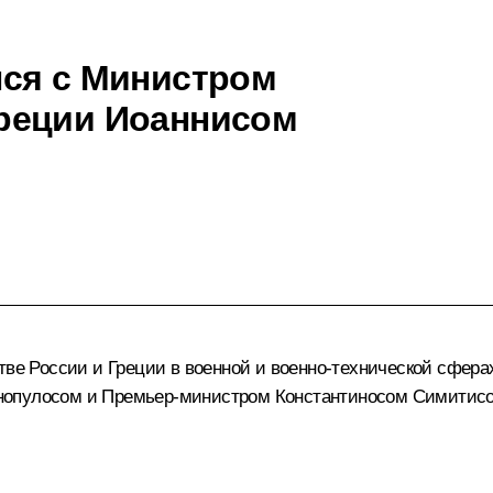
лся с Министром
реции Иоаннисом
тве России и Греции в военной и военно-технической сфера
нопулосом и Премьер-министром Константиносом Симитис