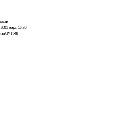
вости
 2001 года, 16:20
n.ru/d/41949