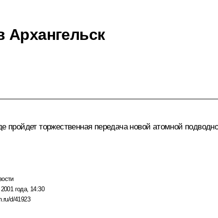
в Архангельск
де пройдет торжественная передача новой атомной подводн
вости
 2001 года, 14:30
n.ru/d/41923