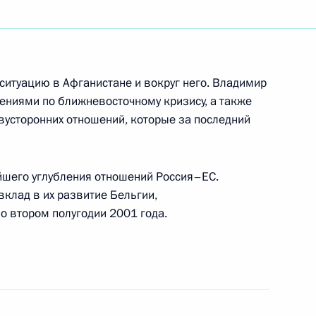
Путин дал интервью
2
ситуацию в Афганистане и вокруг него. Владимир
нениями по ближневосточному кризису, а также
усторонних отношений, которые за последний
ю артистку СССР, дирижера
йшего углубления отношений Россия–ЕС.
клад в их развитие Бельгии,
 втором полугодии 2001 года.
одством «Севмаша»
1
х предприятий