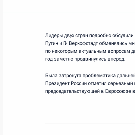
Перед визитом в Грецию Владимир 
греческим СМИ
5 декабря 2001 года, 00:00
Москва, Кремль
Лидеры двух стран подробно обсудили 
Путин и Ги Верхофстадт обменялись м
по некоторым актуальным вопросам дв
Владимир Путин поздравил народну
год заметно продвинулись вперед.
Веронику Дударову с 85-летием
Была затронута проблематика дальне
5 декабря 2001 года, 00:00
Президент России отметил серьезный в
председательствующей в Евросоюзе во
4 декабря 2001 года, вторник
Президент России обсудил с руков
и «Звездочки» вопросы работы эти
4 декабря 2001 года, 19:30
Северодвинск