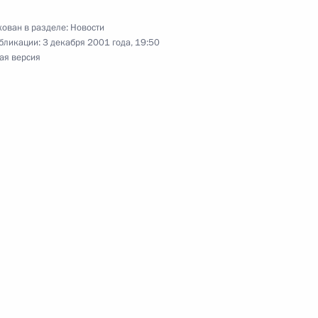
ован в разделе:
Новости
бликации:
3 декабря 2001 года, 19:50
ая версия
 губернатором Архангельской
е машиностроительное
3
церемонии передачи атомной
3
м