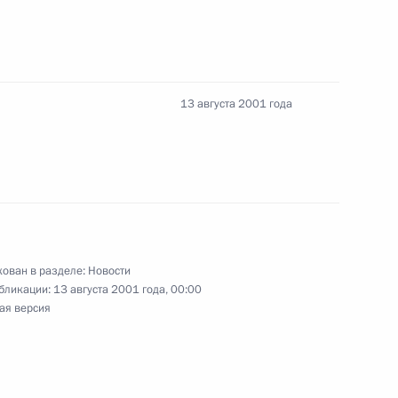
13 августа 2001 года
тречу с губернатором Санкт-
, губернатором
 Сердюковым и полномочным
еро-Западном федеральном
г, Мариинский Дворец
ован в разделе:
Новости
бликации:
13 августа 2001 года, 00:00
ая версия
тречу с заместителем
истром финансов Алексеем
ечати, телерадиовещания