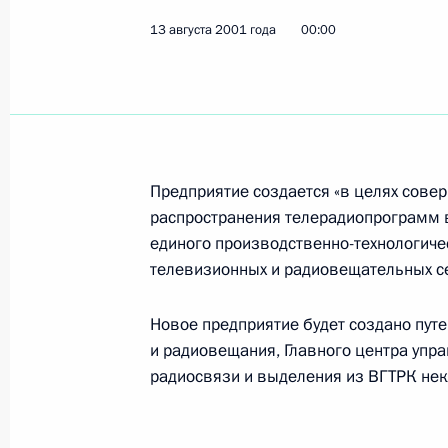
13 августа 2001 года
00:00
Владимир Путин направил поздрав
артисту РСФСР, главному режиссеру
Таганки» Николаю Губенко
17 августа 2001 года, 00:00
Предприятие создается «в целях сове
распространения телерадиопрограмм 
16 августа 2001 года, четверг
единого производственно-технологиче
телевизионных и радиовещательных се
Владимир Путин посетил остров Ва
16 августа 2001 года, 19:00
Карелия
Новое предприятие будет создано пут
и радиовещания, Главного центра упр
радиосвязи и выделения из ВГТРК нек
Владимир Путин поздравил кинор
Чеботарева с 80-летием