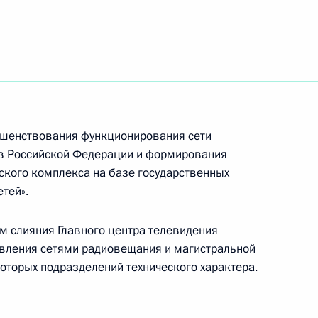
ление с 60-летием народному
 театра «Содружество актеров
ршенствования функционирования сети
в Российской Федерации и формирования
ского комплекса на базе государственных
тей».
лаам
3
ем слияния Главного центра телевидения
авления сетями радиовещания и магистральной
оторых подразделений технического характера.
ежиссера Владимира