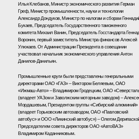
Илья Клебанов, Министр экономического развития Герман
Греф, Министр промышленности, науки и технологии
Александр Дондуков, Министр по налогам и сборам Геннади
Букаев, Председатель Государственного таможенного
комитета Михаил Ванин, Председатель Госстандарта Генна
Воронин, первый заместитель Министра финансов Алексей
Улюкаев. От Администрации Президента в совещании
участвовал начальник экономического управления Антон
Данилов-Данильян.
Промышленные круги были представлены генеральными
директорами ОАО «ГАЗ» – Виктором Беляевым, ОАО
«Ижмаш-Авто» – Владимиром Гродецким, ОАО «Северстал
(владеет УАЗом и Заволжским моторным заводом) – Алекс
Мордашевым, Президентом группы «Сибирский алюминий»
(владеет Горьковским автозаводом, ОАО «Павловский
автобус» и ООО «Ликинский автобус») – Олегом Дерипаской
Председателем совета директоров ОАО «АвтоВАЗ»
Владимиром Каданниковым.