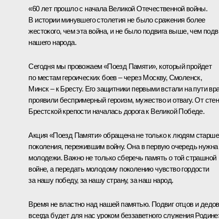
«60 лет прошло с начала Великой Отечественной войны.
В истории минувшего столетия не было сражения более
жестокого, чем эта война, и не было подвига выше, чем подв
нашего народа.
Сегодня мы провожаем «Поезд Памяти», который пройдет
по местам героических боев – через Москву, Смоленск,
Минск – к Бресту. Его защитники первыми встали на пути вра
проявили беспримерный героизм, мужество и отвагу. От сте
Брестской крепости началась дорога к Великой Победе.
Акция «Поезд Памяти» обращена не только к людям старше
поколения, пережившим войну. Она в первую очередь нужна
молодежи. Важно не только сберечь память о той страшной
войне, а передать молодому поколению чувство гордости
за нашу победу, за нашу страну, за наш народ.
Время не властно над нашей памятью. Подвиг отцов и дедо
всегда будет для нас уроком беззаветного служения Родине