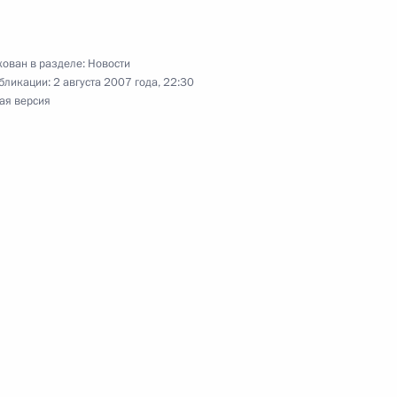
ован в разделе:
Новости
бликации:
2 августа 2007 года, 22:30
ая версия
вляются перспективные
1
ральным секретарем Совета
2
евства Саудовская Аравия