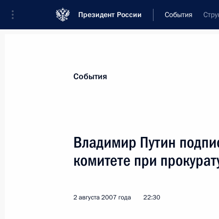
Президент России
События
Стру
Президент
Администрация
Государст
Новости
Стенограммы
Поездки
Те
События
Показа
Владимир Путин подпи
комитете при прокурат
2 августа 2007 года, четверг
Владимир Путин подписал Указ о С
прокуратуре России
2 августа 2007 года
22:30
2 августа 2007 года, 22:30