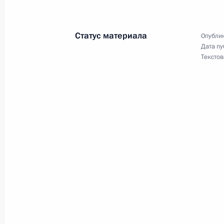
при землетрясении на Сахалине
2 августа 2007 года, 17:00
Статус материала
Опублик
Дата пу
Текстов
У России и Саудовской Аравии поя
экономические проекты
2 августа 2007 года, 16:25
Владимир Путин встретился с гене
национальной безопасности Корол
принцем Бандаром ибн Султаном
2 августа 2007 года, 14:30
Москва, Кремль