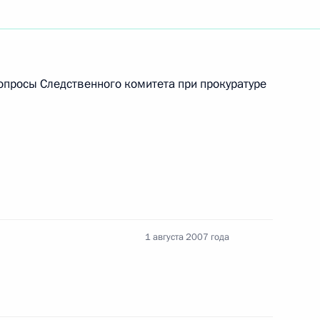
ков арктической экспедиции
й на атомоходе «Россия»
опросы Следственного комитета при прокуратуре
 «Академик Федоров»
идентом Единого
1
ниципальных образований
1 августа 2007 года
зать помощь пострадавшим