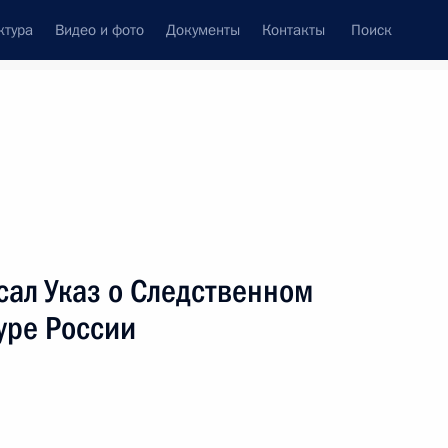
ктура
Видео и фото
Документы
Контакты
Поиск
венный Совет
Совет Безопасности
Комиссии и советы
леграммы
Сведения о Президенте
август, 2007
ть следующие материалы
сал Указ о Следственном
уре России
ледственном комитете при