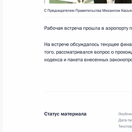
13 ноября 2001 года, 23:00
Вашингтон, Бел
С Председателем Правительства Михаилом Касья
Рабочая встреча прошла в аэропорту 
В Белом доме состоялись российск
на высшем уровне
На встрече обсуждалось текущее фина
того, рассматривался вопрос о прохож
13 ноября 2001 года, 22:00
Вашингтон
кодекса и пакета внесенных законопр
Владимир Путин поздравил коллект
академического театра им. Евгения
со дня основания театра
13 ноября 2001 года, 00:00
Статус материала
Опублик
Дата пу
Текстов
Президент России подписал Указ «