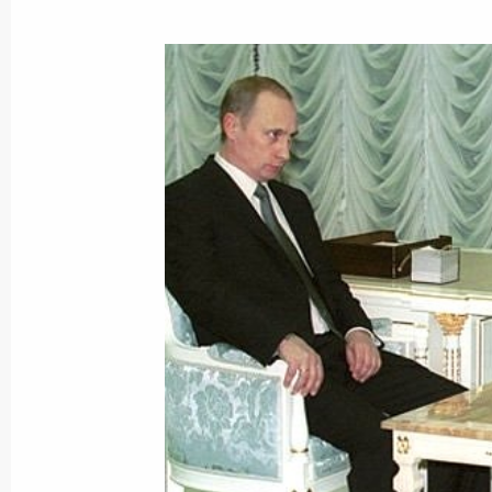
Президент направил приветствие у
Международной специализированн
14 ноября 2001 года, 00:00
13 ноября 2001 года, вторник
Состоялась встреча Президента Ро
конгресса США
13 ноября 2001 года, 23:50
Вашингтон
По итогам российско-американски
уровне Владимир Путин и Джордж Б
прессы и ответили на вопросы жур