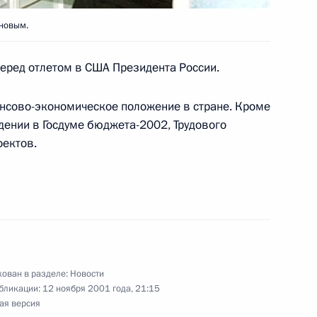
ый Дом
новым.
перед отлетом в США Президента России.
о-американские консультации
10
нсово-экономическое положение в стране. Кроме
дении в Госдуме бюджета-2002, Трудового
оектов.
ив Государственного
 Вахтангова с 80-летием
ован в разделе:
Новости
бликации:
12 ноября 2001 года, 21:15
ая версия
О совершенствовании