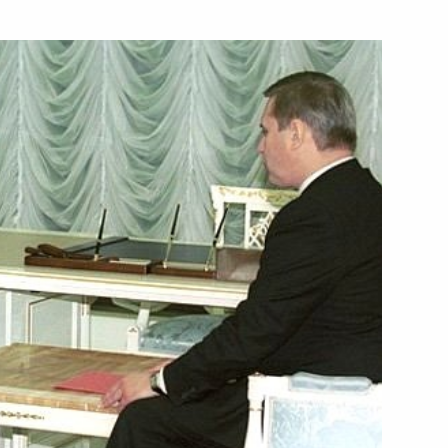
частникам и гостям
ой выставки «Лизинг-2001»
ссии с руководством
2
х консультаций на высшем
3
уш сделали заявления для
налистов