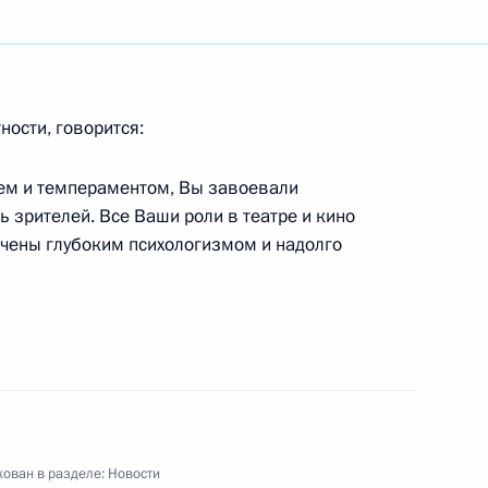
частникам и гостям
ой выставки «Лизинг-2001»
ности, говорится:
ем и темпераментом, Вы завоевали
 зрителей. Все Ваши роли в театре и кино
чены глубоким психологизмом и надолго
ссии с руководством
2
х консультаций на высшем
3
уш сделали заявления для
налистов
ован в разделе:
Новости