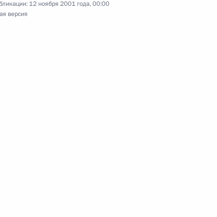
бликации:
12 ноября 2001 года, 00:00
ый Дом
ая версия
о-американские консультации
10
нта России в связи
 ракеты, вывезенной
О совершенствовании