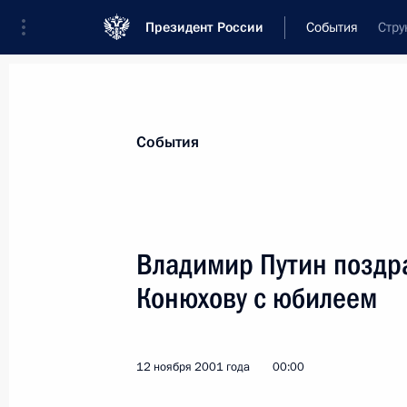
Президент России
События
Стру
Президент
Администрация
Государст
Новости
Стенограммы
Поездки
Те
События
Показа
Владимир Путин поздра
Конюхову с юбилеем
Владимир Путин присутствовал на 
в Вашингтоне
14 ноября 2001 года, 00:00
12 ноября 2001 года
00:00