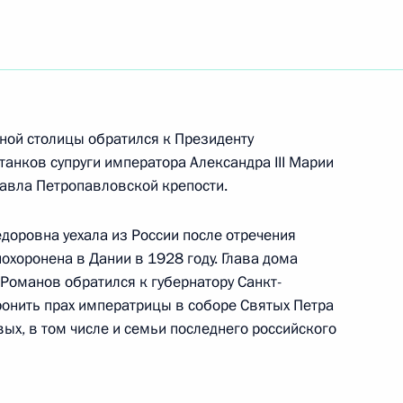
тречу с главой Федеральной
) Михаилом Фрадковым
ной столицы обратился к Президенту
анков супруги императора Александра III Марии
авла Петропавловской крепости.
тречу с Председателем
оровна уехала из России после отречения
агомедали Магомедовым
 похоронена в Дании в 1928 году. Глава дома
оманов обратился к губернатору Санкт-
онить прах императрицы в соборе Святых Петра
вых, в том числе и семьи последнего российского
тром по атомной энергии
1