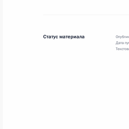
16 мая 2001 года, 21:30
Москва, Кремль
Владимир Путин провел рабочую вс
Статус материала
Опублик
внутренних дел Борисом Грызловы
Дата пу
Текстов
16 мая 2001 года, 15:00
Москва
Владимир Путин провел рабочую в
Сергеем Ивановым
16 мая 2001 года, 13:10
Москва, Кремль
Владимир Путин провел встречу с 
Михаилом Касьяновым