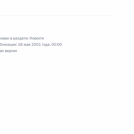
тречу с Министром
1
ован в разделе:
Новости
м
бликации:
16 мая 2001 года, 00:00
ая версия
стречу с Министром обороны
1
Председателем Правительства
1