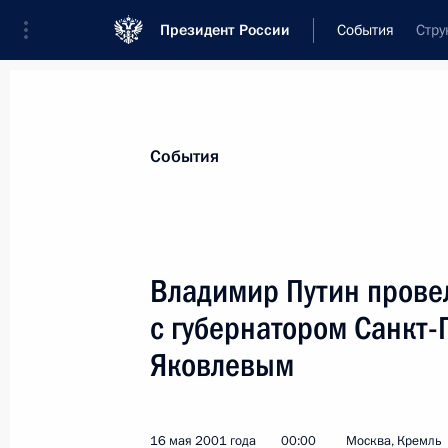
Президент России
События
Стру
Президент
Администрация
Государст
Новости
Стенограммы
Поездки
Те
События
Показа
Владимир Путин провел
с губернатором Санкт
Владимир Путин направил в профи
ознакомления текст доклада о гос
Яковлевым
реформирования электроэнергети
17 мая 2001 года, 00:00
16 мая 2001 года
00:00
Москва, Кремль