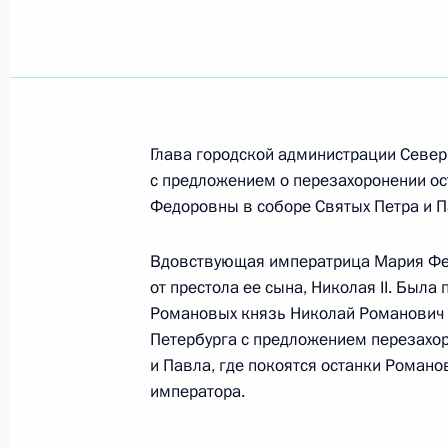
16 мая 2001 года, среда
Владимир Путин провел рабочую вс
службы налоговой полиции (ФСНП
Глава городской администрации Север
16 мая 2001 года, 22:20
Москва
с предложением о перезахоронении ост
Федоровны в соборе Святых Петра и П
Владимир Путин провел рабочую вс
Вдовствующая императрица Мария Фед
Госсовета Республики Дагестан М
от престола ее сына, Николая II. Была
Романовых князь Николай Романович Р
16 мая 2001 года, 21:35
Москва
Петербурга с предложением перезахор
и Павла, где покоятся останки Романо
императора.
Президент провел встречу с Минис
Александром Румянцевым