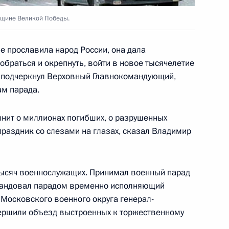
вщине Великой Победы.
е прославила народ России, она дала
обраться и окрепнуть, войти в новое тысячелетие
 по экономическим вопросам
1
 подчеркнул Верховный Главнокомандующий,
ам парада.
мнит о миллионах погибших, о разрушенных
 праздник со слезами на глазах, сказал Владимир
тречу с Председателем
вым
 тысяч военнослужащих. Принимал военный парад
мандовал парадом временно исполняющий
Московского военного округа генерал-
ершили объезд выстроенных к торжественному
 Ельцина с Днем Победы
1