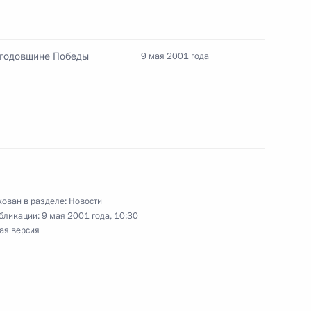
 Отечественной войне
енный Кремлевский Дворец
 годовщине Победы
9 мая 2001 года
ый парад, посвященный 56-й
5
ован в разделе:
Новости
ления с годовщиной Победы
бликации:
9 мая 2001 года, 10:30
ая версия