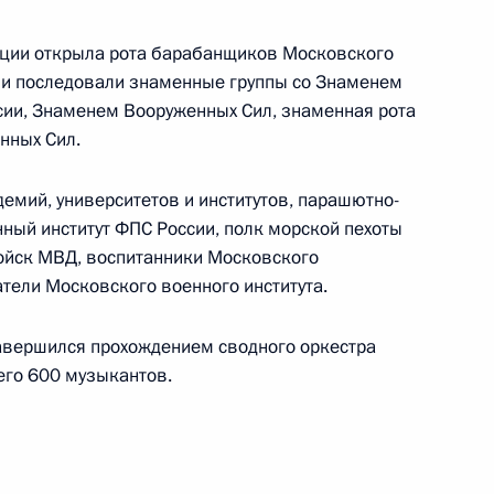
ь, Барвиха
иции открыла рота барабанщиков Московского
ми последовали знаменные группы со Знаменем
 председателя Правительства
сии, Знаменем Вооруженных Сил, знаменная рота
1
сии на Украине
нных Сил.
емий, университетов и институтов, парашютно-
ный институт ФПС России, полк морской пехоты
войск МВД, воспитанники Московского
ладимира Путина
тели Московского военного института.
даром Алиевым
авершился прохождением сводного оркестра
го 600 музыкантов.
ном приеме в Кремле в честь
2