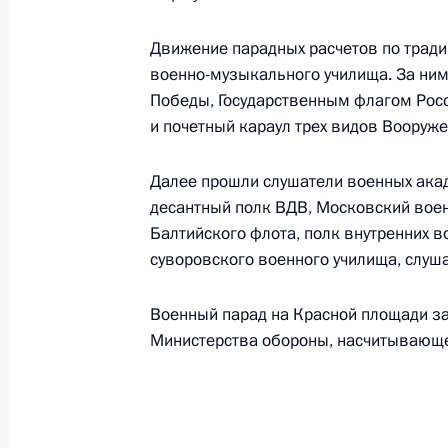
10 мая 2001 года, 17:15
Московская Област
Движение парадных расчетов по трад
военно-музыкального училища. За ни
Владимир Путин назначил бывшего
Победы, Государственным флагом Рос
Виктора Черномырдина послом Рос
и почетный караул трех видов Вооруже
10 мая 2001 года, 14:50
Москва, Кремль
Далее прошли слушатели военных акад
десантный полк ВДВ, Московский воен
Балтийского флота, полк внутренних 
Состоялся телефонный разговор В
суворовского военного училища, слуша
с Президентом Азербайджана Гей
Военный парад на Красной площади з
10 мая 2001 года, 13:30
Министерства обороны, насчитывающе
9 мая 2001 года, среда
Президент выступил на торжествен