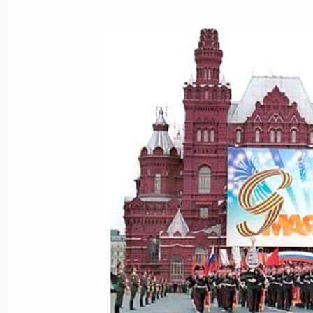
Президент ответил на вопросы жур
со своими полномочными представ
округах
11 мая 2001 года, 00:00
Москва, Кремль
Владимир Путин подписал Указ «О 
по укреплению юридических служб 
11 мая 2001 года, 00:00
Владимир Путин подписал Федерал
изменений и дополнений в Закон 
«О налоге на прибыль предприятий