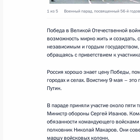
11 мая 2001 года, 00:00
1 из 5
Военный парад, посвященный 56-й годо
Победа в Великой Отечественной войн
10 мая 2001 года, четверг
возможность мирно жить и созидать, с
Владимир Путин провел совещание
независимым и гордым государством,
обращаясь с приветствием к участник
10 мая 2001 года, 20:30
Москва, Кремль
Россия хорошо знает цену Победы, по
городах и селах. Воистину 9 мая – это
Владимир Путин провел рабочую вс
Путин.
Правительства Михаилом Касьяно
10 мая 2001 года, 19:00
Москва, Кремль
В параде приняли участие около пяти
Министр обороны Сергей Иванов. Ко
обязанности командующего войсками 
полковник Николай Макаров. Они сов
Владимир Путин поздравил Бориса
маршу войсковых колонн.