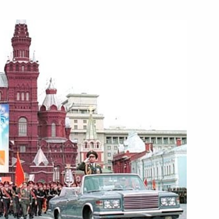
налистов накануне встречи
ителями в федеральных
некоторых мерах
государственных органов»
ьный закон «О внесении
Российской Федерации
 и организаций»