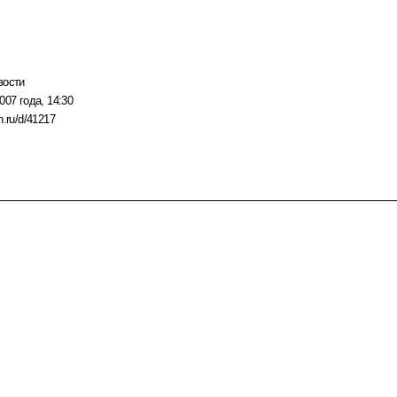
вости
007 года, 14:30
n.ru/d/41217