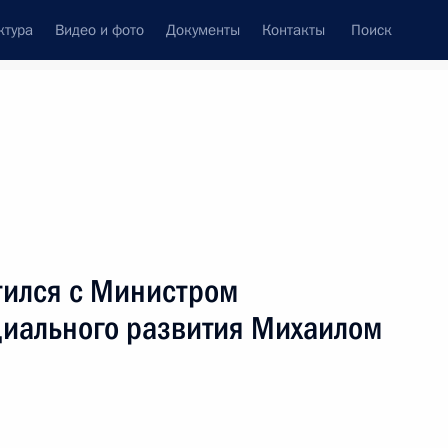
ктура
Видео и фото
Документы
Контакты
Поиск
венный Совет
Совет Безопасности
Комиссии и советы
леграммы
Сведения о Президенте
июль, 2007
ть следующие материалы
тился с Министром
циального развития Михаилом
ина с Премьер-министром
1