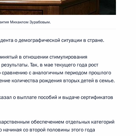
ндии Тарья Халонен
1
ц Дюрчань приняли участие
родного консультативного
звития Михаилом Зурабовым.
ских народов
ента о демографической ситуации в стране.
ринятый в отношении стимулирования
результаты. Так, в мае текущего года рост
тственность за сохранение
1
о сравнению с аналогичным периодом прошлого
народов, как и других
ение количества рождения вторых детей в семье.
казал о выплате пособий и выдаче сертификатов
екарственным обеспечением отдельных категорий
ладимир Путин и Тарья
5
о начиная со второй половины этого года
р Венгрии Ференц Дюрчань