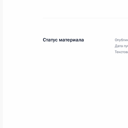
Владимир Путин выразил соболезн
в связи с кончиной ее мужа – наро
Михаила Кононова
19 июля 2007 года, 11:40
Статус материала
Опублик
Дата пу
Текстов
18 июля 2007 года, среда
Владимир Путин наградил орденом
Американо-российского делового 
Лоусона
18 июля 2007 года, 18:30
Владимир Путин наградил орденом