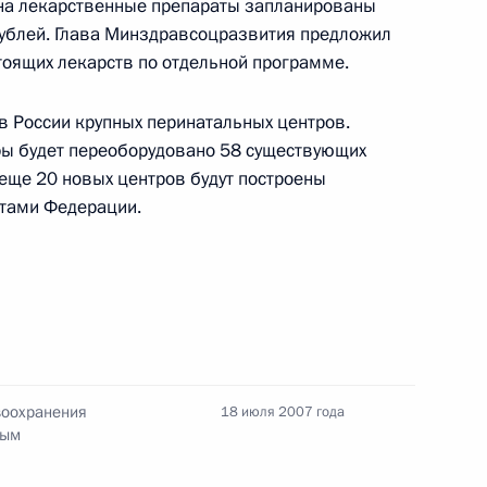
 на лекарственные препараты запланированы
церемонии открытия
рублей. Глава Минздравсоцразвития предложил
угорских народов
оящих лекарств по отдельной программе.
в России крупных перинатальных центров.
ры будет переоборудовано 58 существующих
идентом Финляндии Тарьей
 еще 20 новых центров будут построены
2
ктами Федерации.
ой Республики Мордовия
2
воохранения
18 июля 2007 года
вым