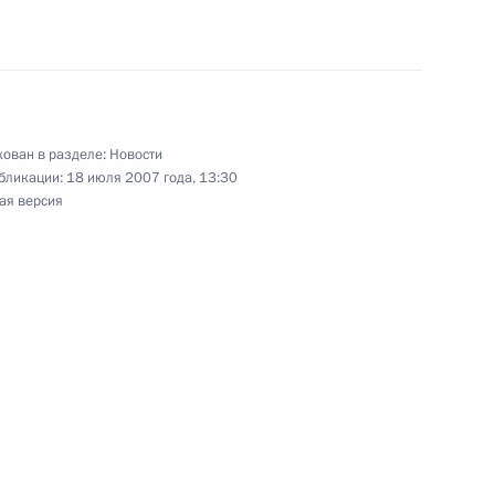
ования Наталье Кононовой
дного артиста России
ован в разделе:
Новости
бликации:
18 июля 2007 года, 13:30
ая версия
 Дружбы президента
совета Юджина Кистлера
 Дружбы министра развития