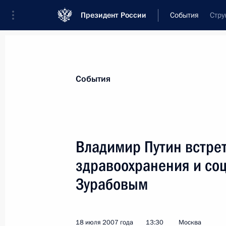
Президент России
События
Стру
Президент
Администрация
Государст
Новости
Стенограммы
Поездки
Те
События
Показа
Владимир Путин встре
здравоохранения и со
19 июля 2007 года, четверг
Зурабовым
Состоялась беседа Владимира Пут
Венгрии Ференцем Дюрчанем
19 июля 2007 года, 23:50
Саранск
18 июля 2007 года
13:30
Москва