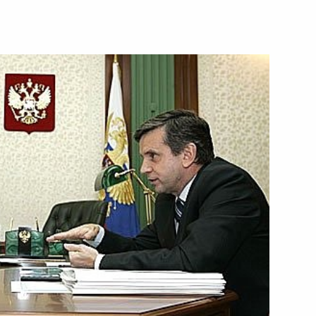
ках Международного
1
 Владимир Путин, Президент
ер-министр Венгрии Ференц
ессы
 Теризморга
нтом Финляндии Тарьей
4
нгрии Ференцем Дюрчанем
ая Теризморга