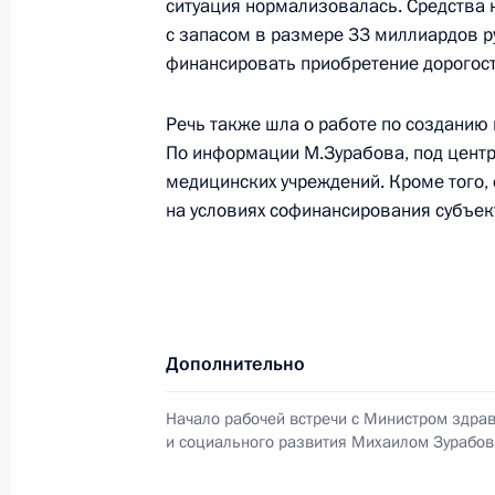
ситуация нормализовалась. Средства
приняли участие в торжественной 
с запасом в размере 33 миллиардов 
Международного фестиваля финно-
финансировать приобретение дорогост
19 июля 2007 года, 15:40
Саранск
Речь также шла о работе по созданию 
По информации М.Зурабова, под цент
Владимир Путин встретился с През
медицинских учреждений. Кроме того,
Халонен
на условиях софинансирования субъе
19 июля 2007 года, 14:30
Саранск
Владимир Путин встретился с Глав
Дополнительно
Николаем Меркушкиным
19 июля 2007 года, 14:00
Саранск
Начало рабочей встречи с Министром здра
и социального развития Михаилом Зурабо