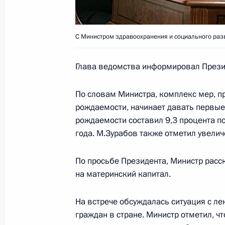
Владимир Путин, Президент Финля
и Премьер-министр Венгрии Ферен
во встрече руководителей Междуна
С Министром здравоохранения и социального ра
комитета и Ассоциации финно-угор
Глава ведомства информировал Презид
19 июля 2007 года, 18:00
Саранск
По словам Министра, комплекс мер, п
рождаемости, начинает давать первые 
Россия в полной мере сознает отве
рождаемости составил 9,3 процента п
культуры и языков финно-угорских 
года. М.Зурабов также отметил увелич
народов страны
19 июля 2007 года, 16:29
По просьбе Президента, Министр расс
на материнский капитал.
На встрече обсуждалась ситуация с л
Президенты России и Финляндии В
граждан в стране. Министр отметил, чт
Халонен, а также Премьер-минист