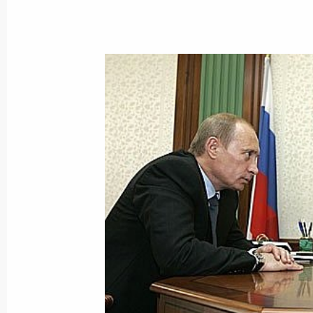
По завершении мероприятий в рам
фестиваля финно-угорских народов
Финляндии Тарья Халонен и Премь
Дюрчань сделали заявления для пр
19 июля 2007 года, 21:00
Мордовия, Старая
Владимир Путин вместе с Президе
Халонен и Премьер-министром Ве
побывали в мордовском селе Стар
19 июля 2007 года, 20:30
Мордовия