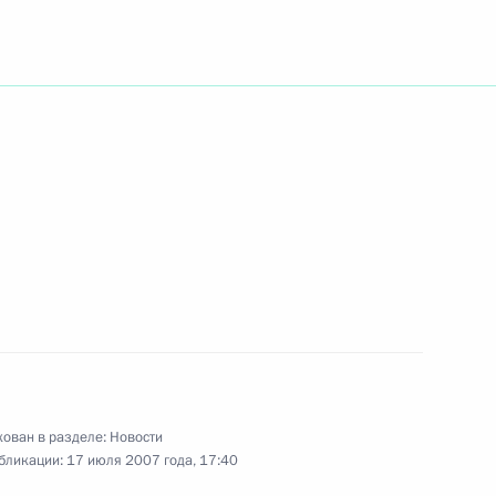
ках Международного
1
 Владимир Путин, Президент
ер-министр Венгрии Ференц
ессы
 Теризморга
нтом Финляндии Тарьей
4
нгрии Ференцем Дюрчанем
ая Теризморга
ован в разделе:
Новости
бликации:
17 июля 2007 года, 17:40