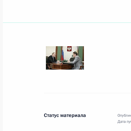
По завершении мероприятий в рам
фестиваля финно-угорских народов
Финляндии Тарья Халонен и Премь
Дюрчань сделали заявления для пр
19 июля 2007 года, 21:00
Мордовия, Старая
Владимир Путин вместе с Президе
Халонен и Премьер-министром Ве
побывали в мордовском селе Стар
19 июля 2007 года, 20:30
Мордовия
Статус материала
Опублик
Дата пу