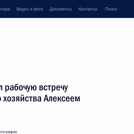
ктура
Видео и фото
Документы
Контакты
Поиск
венный Совет
Совет Безопасности
Комиссии и советы
леграммы
Сведения о Президенте
июль, 2007
ть следующие материалы
 рабочую встречу
 хозяйства Алексеем
ина с Премьер-министром
1
отография