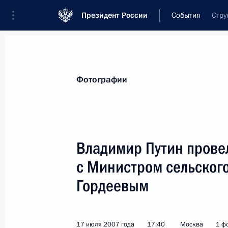
Президент России
События
Стру
Президент
Администрация
Государст
Новости
Стенограммы
Поездки
Те
Фотографии
Показа
Владимир Путин провел
с Министром сельского
19 июля 2007 года, четверг
Гордеевым
Состоялась беседа Владимира Пут
Венгрии Ференцем Дюрчанем
19 июля 2007 года, 23:50
Саранск
17 июля 2007 года
17:40
Москва
1 ф