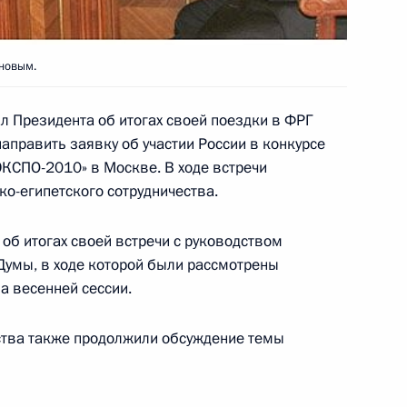
стром иностранных дел
1
ан Цзясюанем
новым.
 Президента об итогах своей поездки в ФРГ
аправить заявку об участии России в конкурсе
КСПО-2010» в Москве. В ходе встречи
елозерский музей-
3
о-египетского сотрудничества.
лло-Белозерский Музей-Заповедник
об итогах своей встречи с руководством
Думы, в ходе которой были рассмотрены
а весенней сессии.
 по проблемам местного
4
ства также продолжили обсуждение темы
годская Область