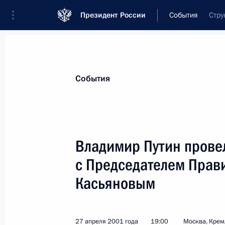
Президент России
События
Стру
Президент
Администрация
Государст
Новости
Стенограммы
Поездки
Те
События
Показа
Владимир Путин провел
с Председателем Прав
30 апреля 2001 года, понедельник
Касьяновым
Владимир Путин поздравил Дзюнъи
на пост Премьер-министра Японии
30 апреля 2001 года, 00:00
27 апреля 2001 года
19:00
Москва, Крем