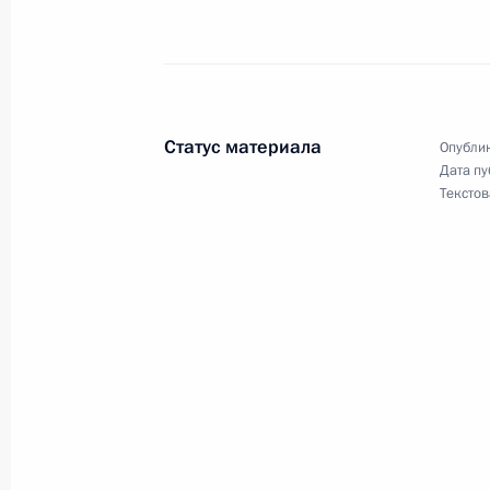
Владимир Путин провел совещание
совершенствования трудовых отно
28 апреля 2001 года, 15:50
Вологда
Статус материала
Опублик
Дата пу
Текстов
Владимир Путин возложил венок к
на центральной площади города
28 апреля 2001 года, 11:35
Вологда
Владимир Путин объявил благодарн
Герою Советского Союза Алексею 
28 апреля 2001 года, 00:00