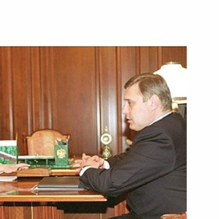
нту Соединенных Штатов
слание по поводу
е Эмиру Кувейта Шейху
с-Сабаху