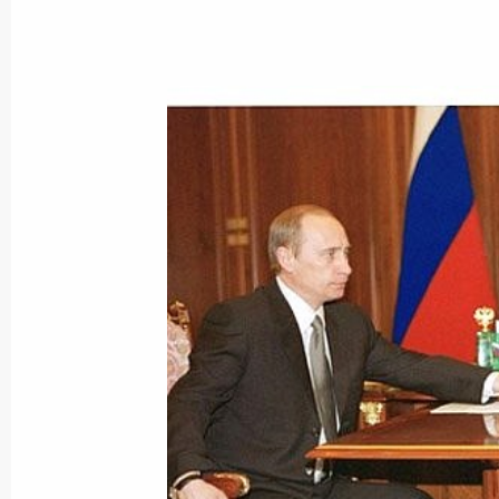
Владимир Путин направил Президе
Америки Джорджу Бушу ответное по
карабахского урегулирования
30 апреля 2001 года, 00:00
Владимир Путин направил послани
Джаберу Аль-Ахмеду Аль-Джаберу А
30 апреля 2001 года, 00:00
29 апреля 2001 года, воскресенье