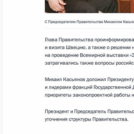
Владимир Путин встретился с Мини
Китайской Народной Республики Т
29 апреля 2001 года, 12:20
Москва, Кремль
С Председателем Правительства Михаилом Касья
Глава Правительства проинформировал
28 апреля 2001 года, суббота
и визита Швецию, а также о решении н
на проведение Всемирной выставки «Э
Владимир Путин посетил Кирилло-Б
затрагивались также вопросы российск
заповедник
28 апреля 2001 года, 19:30
Кириллов, Кири
Михаил Касьянов доложил Президенту 
и лидерами фракций Государственной 
приоритеты законопроектной работы н
Владимир Путин провел совещание
Президент и Председатель Правитель
самоуправления
уточнения структуры Правительства.
28 апреля 2001 года, 17:25
Кириллов, Воло