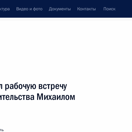
ктура
Видео и фото
Документы
Контакты
Поиск
венный Совет
Совет Безопасности
Комиссии и советы
леграммы
Сведения о Президенте
апрель, 2001
ть следующие материалы
 рабочую встречу
ительства Михаилом
тиро Коидзуми с избранием
ль