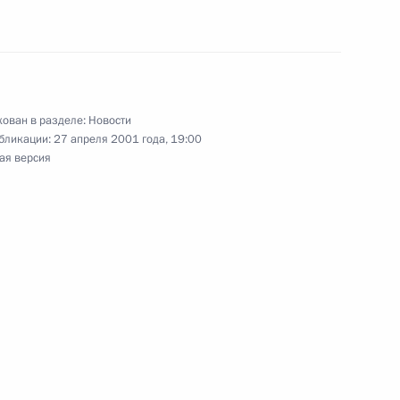
 по вопросам
5
шений
ован в разделе:
Новости
бликации:
27 апреля 2001 года, 19:00
ая версия
 Вечному огню
1
ость легендарному летчику
Маресьеву