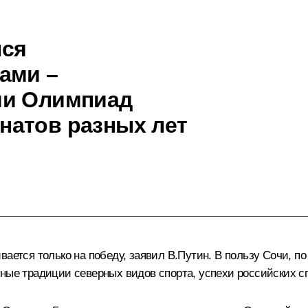
лся
ами –
ми Олимпиад
натов разных лет
вается только на победу, заявил В.Путин. В пользу Сочи, п
нные традиции северных видов спорта, успехи российских с