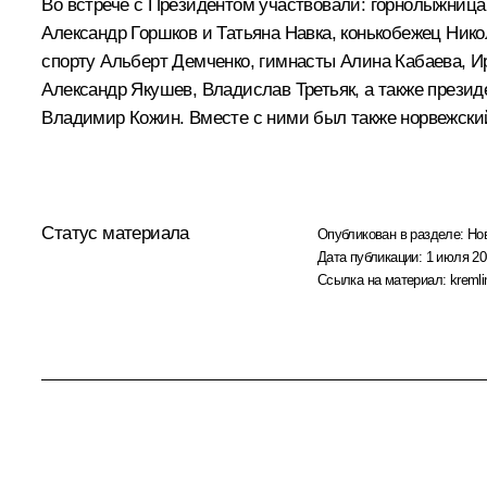
Во встрече с Президентом участвовали: горнолыжниц
Александр Горшков и Татьяна Навка, конькобежец Ник
спорту Альберт Демченко, гимнасты Алина Кабаева, И
Александр Якушев, Владислав Третьяк, а также прези
Владимир Кожин. Вместе с ними был также норвежски
Статус материала
Опубликован в разделе:
Но
Дата публикации:
1 июля 20
Ссылка на материал:
kremli