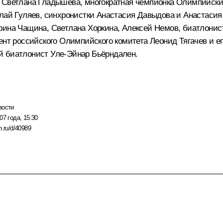
а Светлана Гладышева, многократная чемпионка Олимпийски
олай Гуляев, синхронистки Анастасия Давыдова и Анастасия
рина Чащина, Светлана Хоркина, Алексей Немов, биатлонис
дент российского Олимпийского комитета Леонид Тягачев и
й биатлонист Уле-Эйнар Бьёрндален.
вости
07 года, 15:30
n.ru/d/40989