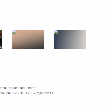
Госсовета, посвященное
6
ции государственной
ений и обеспечению
тема профилактики
1
 усилия органов власти,
ован в разделе:
Новости
щества
бликации:
28 июня 2007 года, 19:00