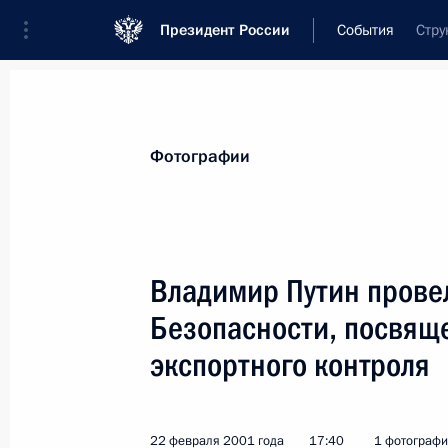
Президент России
События
Стру
Президент
Администрация
Государст
Новости
Стенограммы
Поездки
Те
Фотографии
Показа
Владимир Путин прове
Безопасности, посвящ
Владимир Путин подписал распоря
Европейской конвенции об осущест
экспортного контроля
и «О подписании Европейской харт
и языков меньшинств»
22 февраля 2001 года
17:40
1 фотограф
23 февраля 2001 года, 00:00