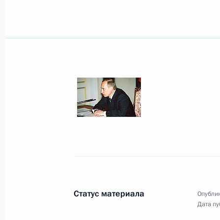
Владимир Путин направил телеграм
Ингушетия Руслану Аушеву и главе
Республики Ахмату Кадырову по сл
депортации ингушского и чеченско
23 февраля 2001 года, 00:00
Владимир Путин поздравил кинор
с 80-летием
23 февраля 2001 года, 00:00
Статус материала
Опублик
Дата пу
Владимир Путин направил приглаш