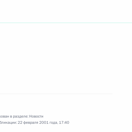
му Президенту Республики
 администрации Чеченской
учаю 57-й годовщины
го народов
ежиссера Самсона Самсонова
ован в разделе:
Новости
бликации:
22 февраля 2001 года, 17:40
ение Президенту Нигерии