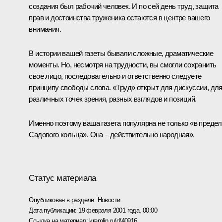
создания был рабочий человек. И по сей день труд, защита
прав и достоинства труженика остаются в центре вашего
внимания.
В истории вашей газеты бывали сложные, драматические
моменты. Но, несмотря на трудности, вы смогли сохранить
свое лицо, последовательно и ответственно следуете
принципу свободы слова. «Труд» открыт для дискуссии, дл
различных точек зрения, разных взглядов и позиций.
Именно поэтому ваша газета популярна не только «в преде
Садового кольца». Она – действительно народная».
Статус материала
Опубликован в разделе:
Новости
Дата публикации:
19 февраля 2001 года, 00:00
Ссылка на материал:
kremlin.ru/d/40916