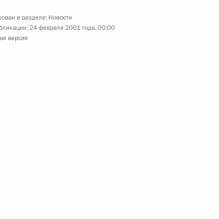
ви
ован в разделе:
Новости
бликации:
24 февраля 2001 года, 00:00
ая версия
кино Евгения Жарикова с 60-
ика РАН, научного
х энергий Объединенного
ауреата Государственной
алдина с 75-летием