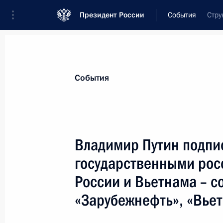
Президент России
События
Стру
Президент
Администрация
Государст
Новости
Стенограммы
Поездки
Те
События
Показа
Владимир Путин подпи
государственными рос
Владимир Путин возложил венок к 
на Национальном кладбище
России и Вьетнама – с
27 февраля 2001 года, 05:20
Сеул
«Зарубежнефть», «Вьет