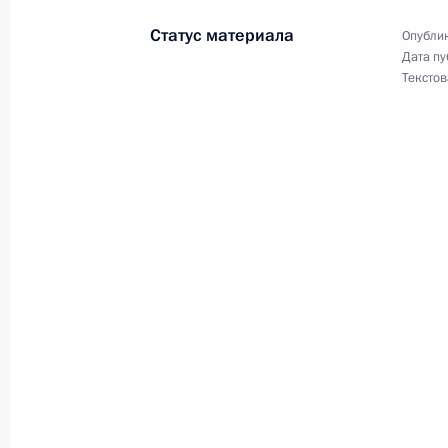
в мире Института переливания кро
Статус материала
Опублик
26 февраля 2001 года, 00:00
Дата пу
Текстов
Владимир Путин поздравил актера 
летием
26 февраля 2001 года, 00:00
Владимир Путин поздравил академ
руководителя лаборатории высоки
института ядерных исследований, л
и Ленинской премий Александра Б
26 февраля 2001 года, 00:00