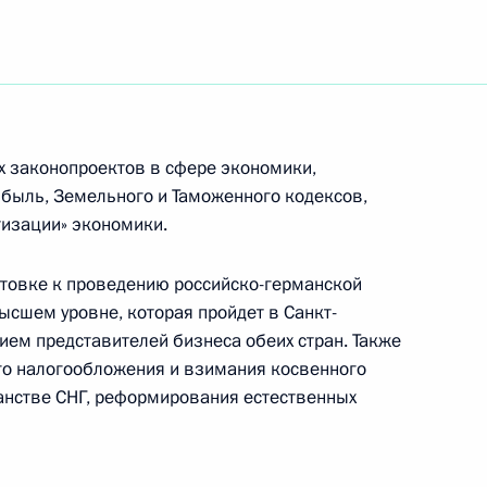
ный закон «Об участках
 может быть предоставлено
овыктинском
»
х законопроектов в сфере экономики,
ибыль, Земельного и Таможенного кодексов,
тизации» экономики.
отовке к проведению российско-германской
ьный закон «О ратификации
сшем уровне, которая пройдет в Санкт-
 Российской Федерации
тием представителей бизнеса обеих стран. Также
атов Америки о мерах
о налогообложения и взимания косвенного
усками с российских
ранстве СНГ, реформирования естественных
 и полигона Капустин Яр
ии которых имеются лицензии