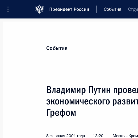
Президент России
События
Стру
Президент
Администрация
Государст
Новости
Стенограммы
Поездки
Те
События
Показа
Владимир Путин прове
экономического развит
Президент подписал Федеральный 
Президенту Российской Федерации
Грефом
своих полномочий, и членам его с
13 февраля 2001 года, 00:00
8 февраля 2001 года
13:20
Москва, Кре