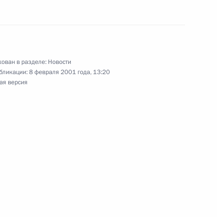
ив издательства «Молодая
ован в разделе:
Новости
го выпуска серии «Жизнь
бликации:
8 февраля 2001 года, 13:20
ая версия
к
седателем Центрального
ль