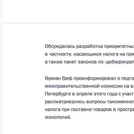
Владимир Путин подписал Федераль
недр, право пользования которыми
на условиях раздела продукции (К
газоконденсатном месторождении)
Обсуждалась разработка приоритетны
13 февраля 2001 года, 00:00
в частности, касающихся налога на пр
а также пакет законов по «дебюрокра
Герман Греф проинформировал о подг
Владимир Путин подписал Федерал
межправительственной комиссии на вы
Соглашения между Правительством
Петербурге в апреле этого года с учас
и Правительством Соединенных Шт
рассматривались вопросы таможенног
по охране технологий в связи с зап
налога при поставке товаров в прост
космодромов Плесецк и Свободный
монополий.
космических аппаратов, в отношен
США, от 31 января 2000 года»