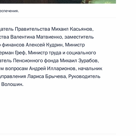
мпериал»
еспечения.
датель Правительства Михаил Касьянов,
ства Валентина Матвиенко, заместитель
 финансов Алексей Кудрин, Министр
 Путина с Президентом
4
ерман Греф, Министр труда и социального
атель Пенсионного фонда Михаил Зурабов,
им вопросам Андрей Илларионов, начальник
 управления Лариса Брычева, Руководитель
 Волошин.
заместителем Председателя
1
нко