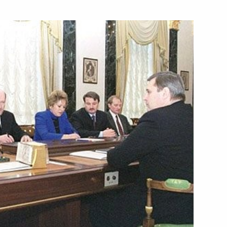
ым председателем
2
а) Австрии Хайнцем
тической партии Австрии
ателем партии «зеленых»
ьный Совет
памятнику советским воинам,
1
Шварценбергплатц
ина с генеральным
ОН Пино Арлакки