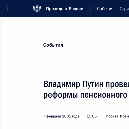
Президент России
События
Стру
Президент
Администрация
Государст
Новости
Стенограммы
Поездки
Те
События
Показа
Владимир Путин прове
реформы пенсионного
Владимир Путин провел встречу с 
кругов Австрии
9 февраля 2001 года, 15:35
Вена, Федераль
7 февраля 2001 года
15:05
Москва, Кре