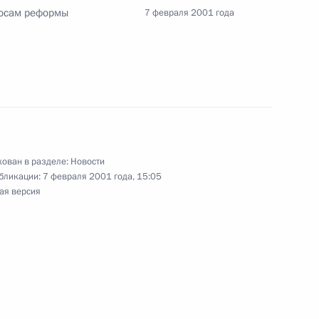
росам реформы
7 февраля 2001 года
Министром экономического
ефом
твие российским ученым
ован в разделе:
Новости
бликации:
7 февраля 2001 года, 15:05
ая версия
ление Ариэлю Шарону в связи
ом Государства Израиль