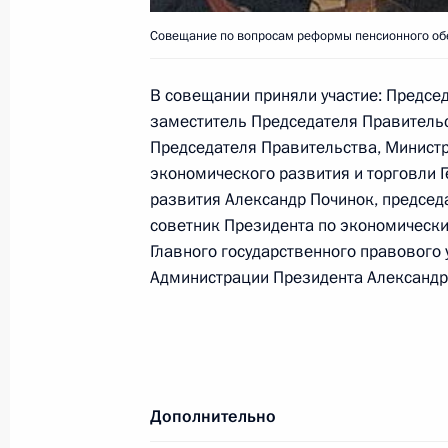
9 февраля 2001 года, 11:50
Вена, Отель «И
Совещание по вопросам реформы пенсионного об
В совещании приняли участие: Предсе
заместитель Председателя Правитель
8 февраля 2001 года, четверг
Председателя Правительства, Министр
Состоялись переговоры Владимира
экономического развития и торговли Г
Австрии Томасом Клестилем
развития Александр Починок, председ
советник Президента по экономическ
8 февраля 2001 года, 23:40
Главного государственного правового
Администрации Президента Александр
Владимир Путин провел встречу с 
Правительства Валентиной Матвие
8 февраля 2001 года, 14:15
Москва, Кремль
Дополнительно