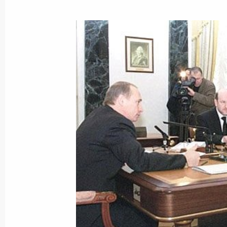
Владимир Путин встретился с перв
Национального совета (парламент
Фишером, лидером социал-демокра
Альфредом Гузенбауэром и председ
Александером ван дер Белленом
9 февраля 2001 года, 13:50
Вена, Национал
Владимир Путин возложил венок к 
погибшим при освобождении Вены
9 февраля 2001 года, 12:55
Вена, Площадь 
Состоялась встреча Владимира Пут
директором Венского отделения О