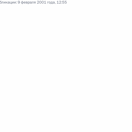
бликации:
9 февраля 2001 года, 12:55
о Всероссийском совещании
1
и федеральных органов
ль
ив издательства «Молодая
го выпуска серии «Жизнь