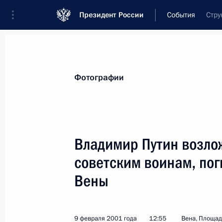
Президент России
События
Стру
Президент
Администрация
Государст
Новости
Стенограммы
Поездки
Те
Фотографии
Показа
Владимир Путин возло
советским воинам, по
14 февраля 2001 года, среда
Вены
Владимир Путин принял бывшего г
Приморского края Евгения Наздра
14 февраля 2001 года, 16:05
Москва, Крем
9 февраля 2001 года
12:55
Вена, Площад