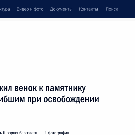
ктура
Видео и фото
Документы
Контакты
Поиск
венный Совет
Совет Безопасности
Комиссии и советы
леграммы
Сведения о Президенте
февраль, 2001
ть следующие материалы
жил венок к памятнику
гибшим при освобождении
лаву администрации
тенко
ль
ь Шварценбергплатц
1 фотография