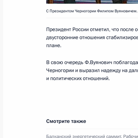
С Президентом Черногории Филипом Вуяновичем.
Владимир Путин встретился с Пред
Президент России отметил, что после
Президиума Боснии и Герцеговин
двусторонние отношения стабилизиров
плане.
24 июня 2007 года, 20:30
Загреб, Хорватия
В свою очередь Ф.Вуянович поблагода
Черногории и выразил надежду на да
Владимир Путин встретился с Пре
и политических отношений.
Црвенковским
24 июня 2007 года, 19:30
Загреб, Хорватия
Владимир Путин встретился с Пре
Смотрите также
Моисиу
Балканский энергетический саммит. Рабочи