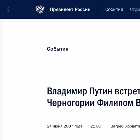
Президент России
События
Стру
Президент
Администрация
Государст
Новости
Стенограммы
Поездки
Те
События
Показа
Владимир Путин встре
Черногории Филипом 
24 июня 2007 года, воскресенье
Владимир Путин встретился с През
Месичем
24 июня 2007 года
21:00
Загреб, Хорват
24 июня 2007 года, 23:00
Загреб, Хорватия