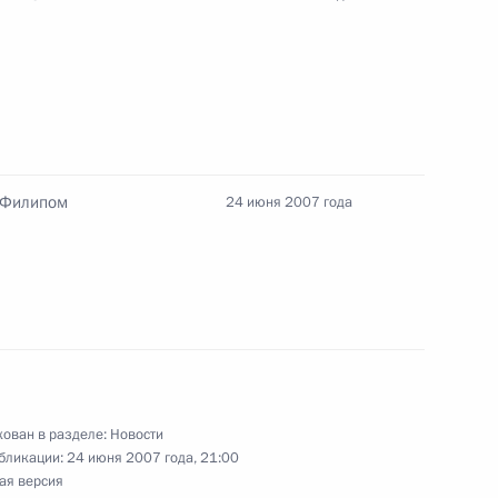
в работе Балканского саммита
4
 Филипом
24 июня 2007 года
боты по созданию
1
го транзита при соблюдении
тов
ован в разделе:
Новости
бликации:
24 июня 2007 года, 21:00
ая версия