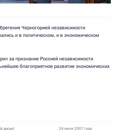
седательствующим
1
 обретения Черногорией независимости
ы Нейбошем Радмановичем
ались и в политическом, и в экономическом
рил за признание Россией независимости
льнейшее благоприятное развитие экономических
зидентом Македонии Бранко
1
зидентом Албании Альфредом
й визит
24 июня 2007 года