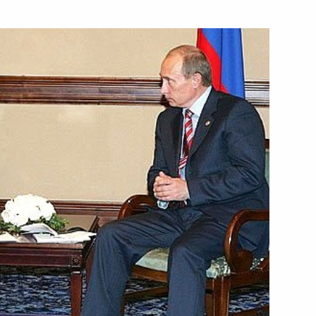
зидентом Сербии Борисом
1
идентом Болгарии Георгием
1
зидентом Черногории Филипом
1