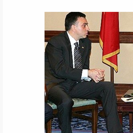
Владимир Путин встретился с Пре
Тадичем
24 июня 2007 года, 22:00
Загреб, Хорватия
Владимир Путин встретился с През
Пырвановым
24 июня 2007 года, 21:30
Загреб, Хорватия
Владимир Путин встретился с Пре
Вуяновичем
24 июня 2007 года, 21:00
Загреб, Хорватия