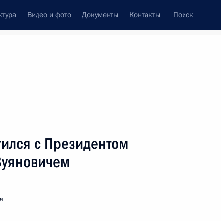
ктура
Видео и фото
Документы
Контакты
Поиск
венный Совет
Совет Безопасности
Комиссии и советы
леграммы
Сведения о Президенте
июнь, 2007
ть следующие материалы
тился с Президентом
Вуяновичем
идентом Хорватии Степаном
1
ия