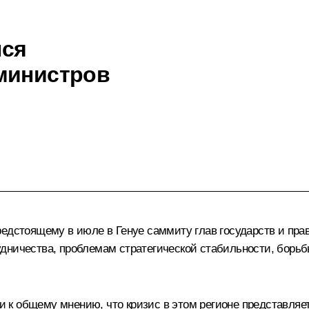
лся
министров
редстоящему в июле в Генуе саммиту глав государств и пра
дничества, проблемам стратегической стабильности, борь
 общему мнению, что кризис в этом регионе представляет 