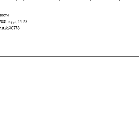
вости
2001 года, 14:20
n.ru/d/40778