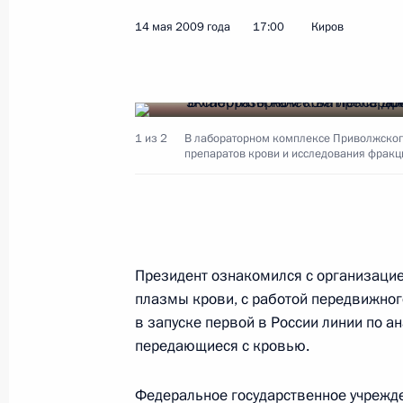
14 мая 2009 года
17:00
Киров
15 мая 2009 года, пятница
Дмитрий Медведев направил приве
торжественного вечера, посвящённ
1 из 2
сезона Континентальной хоккейно
В лабораторном комплексе Приволжского
препаратов крови и исследования фрак
15 мая 2009 года, 19:00
Совещание с постоянными членами
Президент ознакомился с организацие
15 мая 2009 года, 16:30
Московская область
плазмы крови, с работой передвижног
в запуске первой в России линии по а
передающиеся с кровью.
Поручения Правительству и Центра
совещания, посвящённого развити
Федеральное государственное учрежд