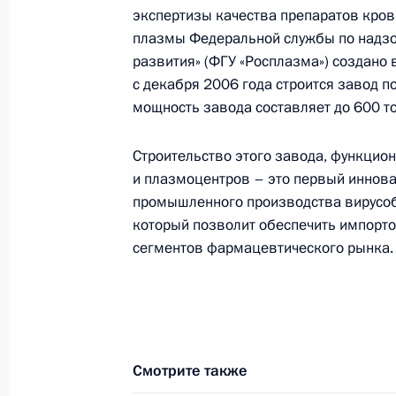
экспертизы качества препаратов кро
15 мая 2009 года, 15:10
плазмы Федеральной службы по надзо
развития» (ФГУ «Росплазма») создано 
с декабря 2006 года строится завод п
Совещание по вопросам модерниза
мощность завода составляет до 600 т
развития экономики
Строительство этого завода, функцио
15 мая 2009 года, 14:30
Московская область
и плазмоцентров – это первый иннов
промышленного производства вирусоб
который позволит обеспечить импорт
Встреча с министрами иностранных 
сегментов фармацевтического рынка.
Шанхайской организации сотрудни
15 мая 2009 года, 13:00
Московская област
Смотрите также
Дмитрий Медведев поздравил Вла
с избранием на пост Председателя