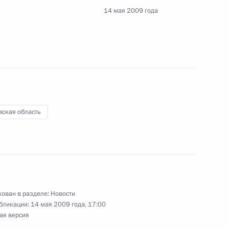
14 мая 2009 года
ствие участникам и гостям
еского конгресса
вская область
емика Российской академии
одителя терапевтической
 с 80-летием
ован в разделе:
Новости
бликации:
14 мая 2009 года, 17:00
ая версия