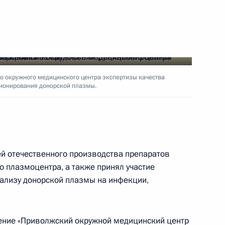
тствие участникам
ого подведению итогов
й лиги 2008–2009 годов
 окружного медицинского центра экспертизы качества
ционирования донорской плазмы.
 Совета Безопасности
1
й отечественного производства препаратов
, Горки
о плазмоцентра, а также принял участие
нализу донорской плазмы на инфекции,
льному банку по итогам
ю банковской системы
ение «Приволжский окружной медицинский центр