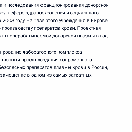
ви и исследования фракционирования донорской
ру в сфере здравоохранения и социального
в 2003 году. На базе этого учреждения в Кирове
о производству препаратов крови. Проектная
ции и технологического
2
онн перерабатываемой донорской плазмы в год.
нирование лабораторного комплекса
, Горки
ационный проект создания современного
езопасных препаратов плазмы крови в России,
озамещение в одном из самых затратных
дел государств – членов
1
чества (ШОС)
ь, Барвиха
димира Воронина
 Парламента Республики