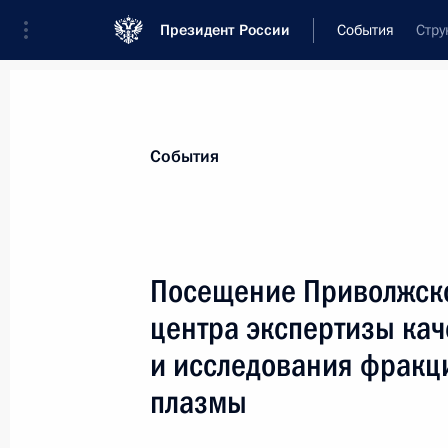
Президент России
События
Стру
Президент
Администрация
Государст
Новости
Стенограммы
Поездки
Те
События
Показа
Посещение Приволжско
центра экспертизы кач
Дмитрий Медведев поздравил колле
художественного журнала «Мурзилк
и исследования фракц
первого номера
плазмы
16 мая 2009 года, 11:00