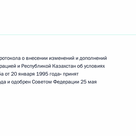
ие участникам и гостям IX
ссы
ротокола о внесении изменений и дополнений
ствие организаторам
ацией и Республикой Казахстан об условиях
артнеров России и Германии
а от 20 января 1995 года» принят
ода и одобрен Советом Федерации 25 мая
вие участникам и гостям
ященных 250-летию