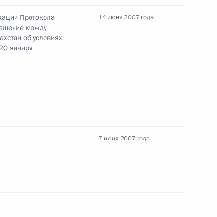
кации Протокола
14 июня 2007 года
лашение между
ахстан об условиях
твие участникам и гостям IX
 20 января
храны памятников истории
проведении в Российской
7 июня 2007 года