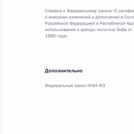
15 июня 2007 года, 11:00
Справка к Федеральному закону «О ратифи
о внесении изменений и дополнений в Сог
Российской Федерацией и Республикой Каз
Президент России направил приветс
использования и аренды полигона Эмба от
1995 года»
съезда Всероссийского общества о
и культуры
15 июня 2007 года, 10:40
Дополнительно
Владимир Путин подписал Указ «О 
Федеральный закон №94-ФЗ
Федерации Года семьи»
15 июня 2007 года, 10:30
14 июня 2007 года, четверг