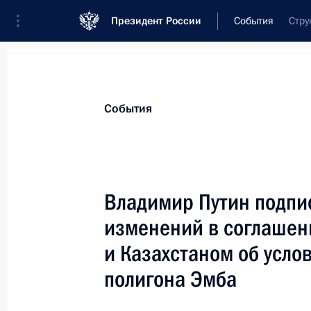
Президент России
События
Стру
Президент
Администрация
Государст
Новости
Стенограммы
Поездки
Те
События
Показа
Владимир Путин подпи
изменений в соглашен
Владимир Путин произвел кадровы
по делам гражданской обороны, ч
и Казахстаном об усло
и ликвидации последствий стихийн
полигона Эмба
15 июня 2007 года, 14:00