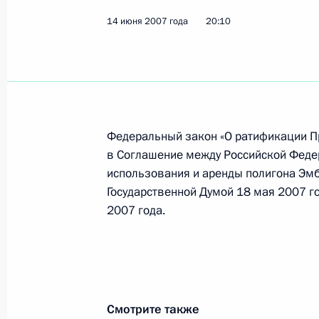
14 июня 2007 года
20:10
Владимир Путин направил приветств
Всемирного конгресса русской пре
15 июня 2007 года, 12:10
Федеральный закон «О ратификации П
Президент России направил привет
в Соглашение между Российской Федер
и участникам IX встречи городов-п
использования и аренды полигона Эмб
Государственной Думой 18 мая 2007 г
15 июня 2007 года, 12:00
2007 года.
Владимир Путин направил приветст
торжественных мероприятий, посв
Российской академии художеств
Смотрите также