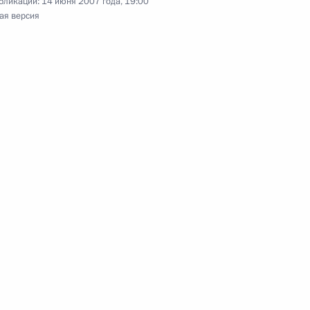
бликации:
14 июня 2007 года, 19:00
ая версия
вие участникам и гостям
ященных 250-летию
твие участникам и гостям IX
храны памятников истории