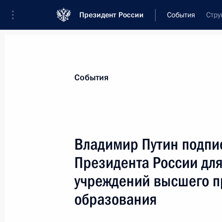
Президент России
События
Стру
Президент
Администрация
Государст
Новости
Стенограммы
Поездки
Те
События
Показа
Владимир Путин подпис
Президента России для
По инициативе российской стороны
разговор Владимира Путина с вно
учреждений высшего п
Израиля Шимоном Пересом
образования
15 июня 2007 года, 15:00