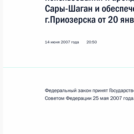
Сары-Шаган и обеспеч
г.Приозерска от 20 ян
Владимир Путин произвел кадровы
по делам гражданской обороны, ч
и ликвидации последствий стихийн
14 июня 2007 года
20:50
15 июня 2007 года, 14:00
Владимир Путин направил приветств
Всемирного конгресса русской пре
Федеральный закон принят Государств
15 июня 2007 года, 12:10
Советом Федерации 25 мая 2007 года
Президент России направил привет
и участникам IX встречи городов-п