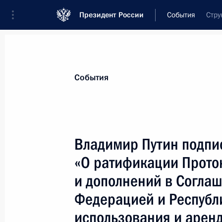
Президент России
События
Стру
Президент
Администрация
Государст
Новости
Стенограммы
Поездки
Те
События
Показа
Владимир Путин подпи
«О ратификации Прото
По инициативе российской стороны
разговор Владимира Путина с вно
и дополнений в Согла
Израиля Шимоном Пересом
Федерацией и Республи
15 июня 2007 года, 15:00
использования и арен