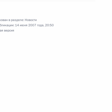
проведении в Российской
ован в разделе:
Новости
бликации:
14 июня 2007 года, 20:50
ая версия
 ратификации изменений
ахстаном об использовании
лигона
ьный закон «О ратификации
и дополнений в Соглашение
спубликой Казахстан