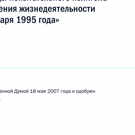
ения жизнедеятельности
варя 1995 года»
е изменения в Министерстве
резвычайным ситуациям
ых бедствий
ие участникам и гостям IX
ссы
енной Думой 18 мая 2007 года и одобрен
.
ствие организаторам
артнеров России и Германии