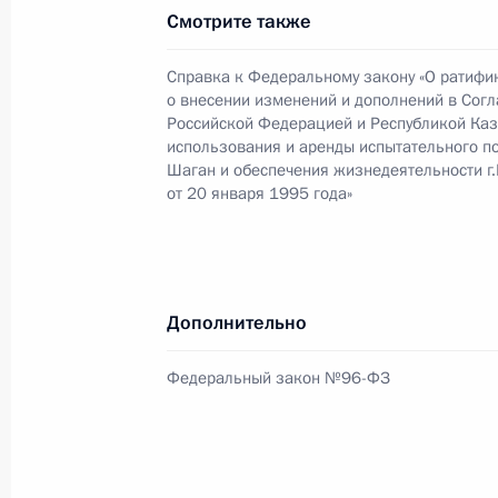
15 июня 2007 года, 12:00
Смотрите также
Справка к Федеральному закону «О ратифи
о внесении изменений и дополнений в Сог
Владимир Путин направил приветст
Российской Федерацией и Республикой Каз
торжественных мероприятий, посв
использования и аренды испытательного п
Российской академии художеств
Шаган и обеспечения жизнедеятельности г
от 20 января 1995 года»
15 июня 2007 года, 11:00
Президент России направил приветс
Дополнительно
съезда Всероссийского общества о
и культуры
Федеральный закон №96-ФЗ
15 июня 2007 года, 10:40