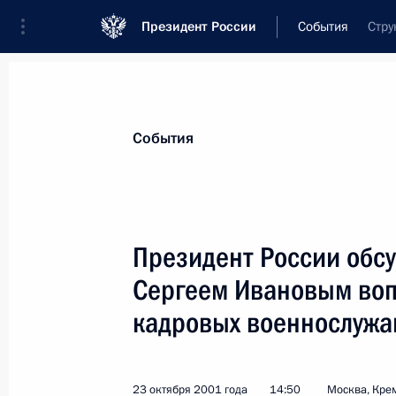
Президент России
События
Стру
Президент
Администрация
Государст
Новости
Стенограммы
Поездки
Те
События
Показа
Президент России обс
Сергеем Ивановым во
Состоялась встреча Владимира Пут
Правительства Михаилом Касьяно
кадровых военнослуж
24 октября 2001 года, 12:15
Москва, Кремл
23 октября 2001 года
14:50
Москва, Кре