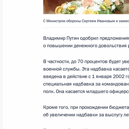
С Министром обороны Сергеем Ивановым и замес
Президент России обсудил с Мини
Ивановым вопросы социальной за
Владимир Путин одобрил предложения
военнослужащих
о повышении денежного довольствия 
23 октября 2001 года, 14:50
Москва, Кремл
В частности, до 70 процентов будет у
военной службы. Эта надбавка касается
введена в действие с 1 января 2002 
Прошли переговоры Владимира Пут
специальная надбавка за командован
Франции Лионеля Жоспена
полк. Она касается младшего офицерск
23 октября 2001 года, 13:40
Москва, Кремл
Кроме того, при прохождении бюджета
об увеличении надбавки за выслугу лет
22 октября 2001 года, понедельни