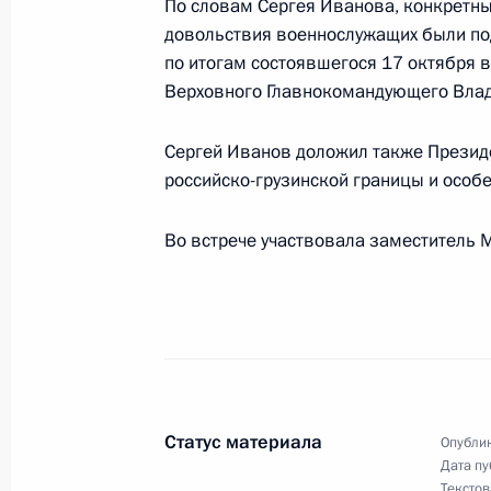
По словам Сергея Иванова, конкретн
Состоялся телефонный разговор В
довольствия военнослужащих были под
с Президентом Узбекистана Исла
по итогам состоявшегося 17 октября 
22 октября 2001 года, 21:30
Верховного Главнокомандующего Влад
Сергей Иванов доложил также Президе
российско-грузинской границы и особе
Состоялся телефонный разговор В
и Президента Украины Леонида Ку
Во встрече участвовала заместитель
22 октября 2001 года, 17:40
Президент России провел совещани
22 октября 2001 года, 12:55
Москва, Кремл
Статус материала
Опублик
Дата пу
Состоялась встреча Владимира Пут
Текстов