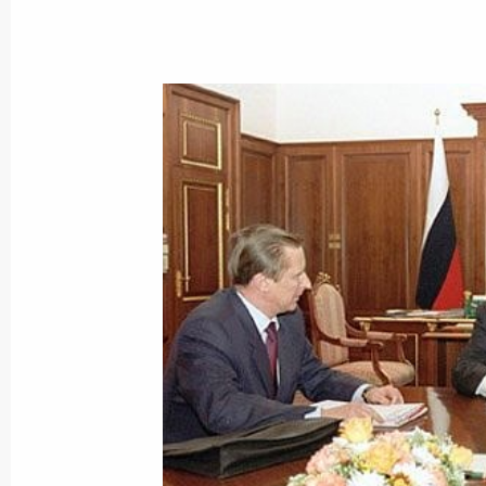
Президент России поздравил компо
деятеля искусств РСФСР Софью Губ
24 октября 2001 года, 00:00
23 октября 2001 года, вторник
Владимир Путин встретился с руков
объединений
23 октября 2001 года, 16:30
Москва, Кремл
Владимир Путин выразил соболезн
народного артиста СССР Георгия В
23 октября 2001 года, 15:00