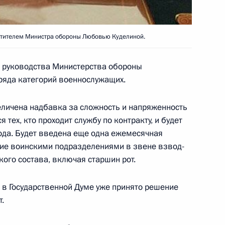
тителем Министра обороны Любовью Куделиной.
стром обороны Сергеем
1
щиты кадровых
 руководства Министерства обороны
ряда категорий военнослужащих.
ь
величена надбавка за сложность и напряженность
 тех, кто проходит службу по контракту, и будет
года. Будет введена еще одна ежемесячная
ина и Премьер-министра
1
ие воинскими подразделениями в звене взвод-
ого состава, включая старшин рот.
ь
 в Государственной Думе уже принято решение
.
к