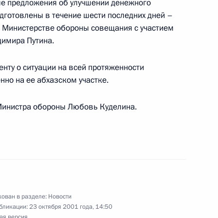
ые предложения об улучшении денежного
ладимира Путина
готовлены в течение шести последних дней –
мом Каримовым
в Министерстве обороны совещания с участием
имира Путина.
нту о ситуации на всей протяженности
нно на ее абхазском участке.
ладимира Путина
чмы
 Министра обороны Любовь Куделина.
е с членами Правительства
1
ь
ован в разделе:
Новости
бликации:
23 октября 2001 года, 14:50
ина с Президентом Венесуэлы
ая версия
2