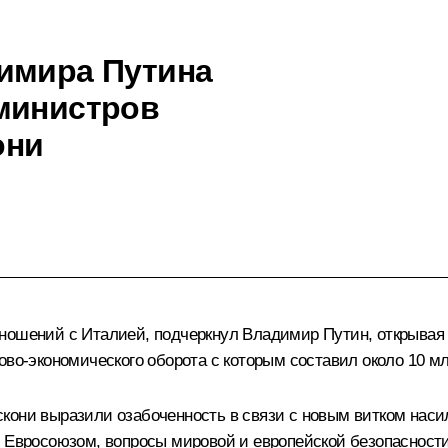
имира Путина
министров
они
ношений с Италией, подчеркнул Владимир Путин, открывая в
ово-экономического оборота с которым составил около 10 мл
кони выразили озабоченность в связи с новым витком нас
с Евросоюзом, вопросы мировой и европейской безопасности