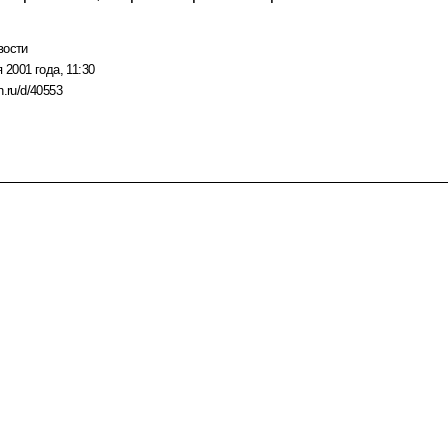
вости
 2001 года, 11:30
n.ru/d/40553