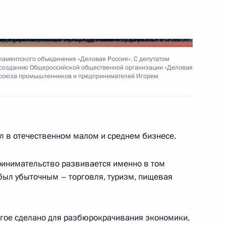
зов, касающихся структуры
ных министерств
ламентского объединения «Деловая Россия». С депутатом
о созданию Общероссийской общественной организации «Деловая
о союза промышленников и предпринимателей Игорем
ладимира Путина
еварднадзе
л в отечественном малом и среднем бизнесе.
принимательство развивается именно в том
 был убыточным – торговля, туризм, пищевая
встречу с Председателем
1
вым
огое сделано для разбюрокрачивания экономики,
ь