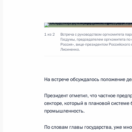
Президент России подписал ряд ука
и руководства некоторых федераль
17 октября 2001 года, 00:00
1 из 2
Встреча с руководством оргкомитета пар
Госдумы, председателем оргкомитета п
Россия», вице-президентом Российског
Лисиненко.
16 октября 2001 года, вторник
Состоялся телефонный разговор В
с Президентом Грузии Эдуардом Ш
На встрече обсуждалось положение де
16 октября 2001 года, 22:30
Президент отметил, что частное пред
секторе, который в плановой системе
промышленность.
Президент России провел рабочую 
Правительства Михаилом Касьяно
По словам главы государства, уже мн
16 октября 2001 года, 21:30
Москва, Кремл