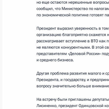
но еще остаются нерешенные вопросы,
сообщил, что Министерство по налогам
по экономической политике готовят па
Состоялся телефонный разговор В
с Президентом Таджикистана Эмо
Президент выразил уверенность в том
организацию благоприятно скажется на
16 октября 2001 года, 20:00
рассматривает вступление в ВТО как п
не являются конкурентными. В этой с
представителям «Деловой России» под
Состоялась встреча Владимира Пут
и среднего бизнеса.
оргкомитета парламентского объе
Другая проблема развития малого и с
16 октября 2001 года, 13:30
Москва, Кремл
Президента, и государству, и предпри
вопросу значительно больше внимани
Состоялся телефонный разговор П
На встречу были приглашены депутаты
с Президентом Казахстана Нурсул
Лисиненко, президент Одинцовской ко