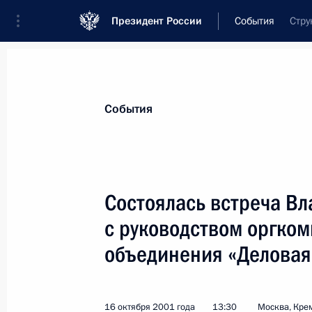
Президент России
События
Стру
Президент
Администрация
Государст
Новости
Стенограммы
Поездки
Те
События
Показа
Состоялась встреча В
с руководством оргком
Владимир Путин выразил соболезн
в связи с кончиной ее супруга ки
объединения «Деловая
17 октября 2001 года, 00:00
16 октября 2001 года
13:30
Москва, Кре