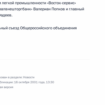
и легкой промышленности «Восток-сервис»
Уралвнешторгбанк» Валериан Попков и главный
Фадеев.
ования родственникам
льный съезд Общероссийского объединения
тив Национального
амы имени Леси Украинки
ован в разделе:
Новости
бликации:
16 октября 2001 года, 13:30
ая версия
к