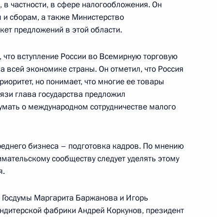
 в частности, в сфере налогообложения. Он
 и сборам, а также Министерство
кет предложений в этой области.
ладимира Путина
мали Рахмоновым
, что вступление России во Всемирную торговую
 всей экономике страны. Он отметил, что Россия
риоритет, но понимает, что многие ее товары
вязи глава государства предложил
умать о международном сотрудничестве малого
ина с руководством
2
динения «Деловая Россия»
реднего бизнеса – подготовка кадров. По мнению
ь
нимательскому сообществу следует уделять этому
я.
резидента России
 Госдумы Маргарита Баржанова и Игорь
таном Назарбаевым
ндитерской фабрики Андрей Коркунов, президент