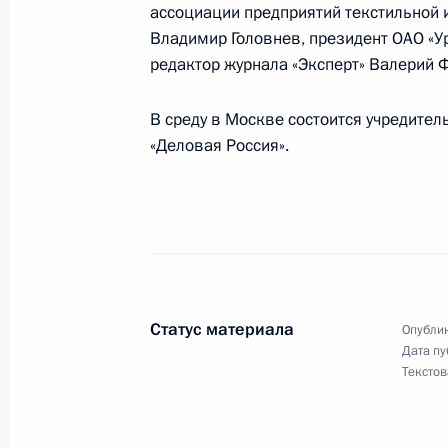
16 октября 2001 года, 12:00
ассоциации предприятий текстильной 
Владимир Головнев, президент ОАО «
редактор журнала «Эксперт» Валерий 
Владимир Путин выразил соболезн
В среду в Москве состоится учредите
кинорежиссера Юрия Озерова
«Деловая Россия».
16 октября 2001 года, 00:00
Владимир Путин поздравил коллек
академического театра русской др
с 75-летием театра
Статус материала
Опублик
16 октября 2001 года, 00:00
Дата пу
Текстов
15 октября 2001 года, понедельни