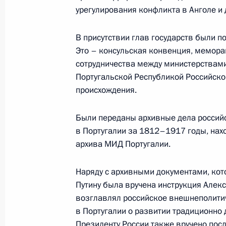
урегулирования конфликта в Анголе и
Владимир Путин подписал Земельн
Федерации и Федеральный закон о
В присутствии глав государств были п
Земельного кодекса
Это – консульская конвенция, мемор
26 октября 2001 года, 00:00
сотрудничества между министерствами
Португальской Республикой Российск
происхождения.
Президент России подписал Федер
ставке (окладе) первого разряда 
Были переданы архивные дела российс
в Португалии за 1812–1917 годы, нах
по оплате труда работников орган
архива МИД Португалии.
26 октября 2001 года, 00:00
Наряду с архивными документами, ко
Путину была вручена инструкция Алекс
Владимир Путин направил Предсе
возглавлял российское внешнеполити
господину Рюзо Садзиме и председ
в Португалии о развитии традиционно 
по награждению «Премией Киото» 
Президенту России также вручено посл