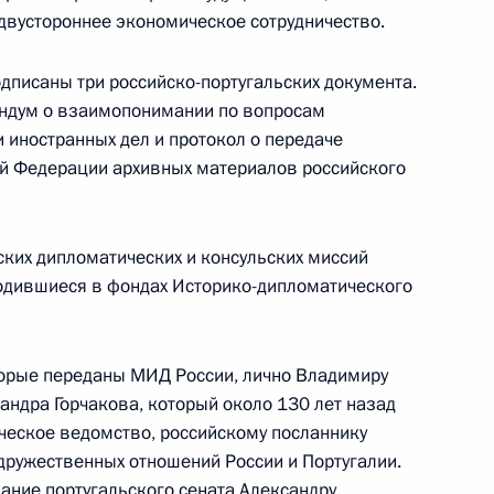
 двустороннее экономическое сотрудничество.
ый кодекс Российской
 введении в действие
одписаны три российско-португальских документа.
андум о взаимопонимании по вопросам
 иностранных дел и протокол о передаче
ой Федерации архивных материалов российского
альный закон «О тарифной
Единой тарифной сетки
ких дипломатических и консульских миссий
одившиеся в фондах Историко-дипломатического
изаций бюджетной сферы»
торые переданы МИД России, лично Владимиру
андра Горчакова, который около 130 лет назад
дателю «Фонда Инамори»
ческое ведомство, российскому посланнику
ателю Комитета
дружественных отношений России и Португалии.
господину Хиро Имуре
ание португальского сената Александру