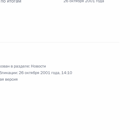
 по итогам
26 октября 2001 года
ь
ина с Председателем Совета
1
кони
ь
ован в разделе:
Новости
бликации:
26 октября 2001 года, 14:10
ая версия
ствие Всероссийскому
м со дня основания
мму соболезнования семье