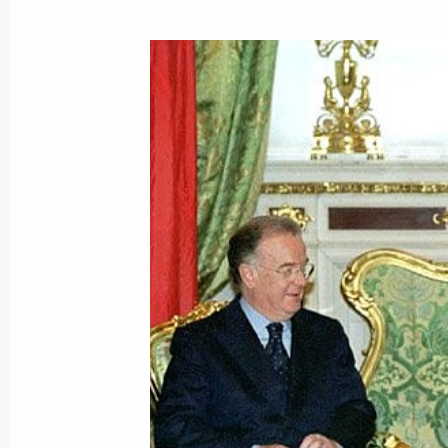
Владимир Путин направил Президе
Сапармурату Ниязову поздравление
независимости Туркменистана
27 октября 2001 года, 00:00
26 октября 2001 года, пятница
Состоялся телефонный разговор П
с Президентом Молдавии Владим
26 октября 2001 года, 20:15