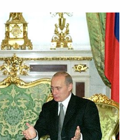
нту Туркменистана
 по случаю десятилетия
резидента России
иром Ворониным