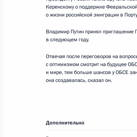
послание в связи с решением «Фон
Керенскому о поддержке Февральской
авторитетную премию в области ф
о жизни российской эмиграции в Порту
лауреату Нобелевской премии за 2
Владимир Путин принял приглашение П
26 октября 2001 года, 00:00
в следующем году.
Отвечая после переговоров на вопросы
25 октября 2001 года, четверг
с оптимизмом смотрит на будущее ОБС
и мире, тем больше шансов у ОБСЕ за
Состоялся телефонный разговор П
она создавалась, сказал он.
с Федеральным канцлером ФРГ Ге
25 октября 2001 года, 23:00
Владимир Путин провел рабочую вс
Дополнительно
Государственного таможенного ко