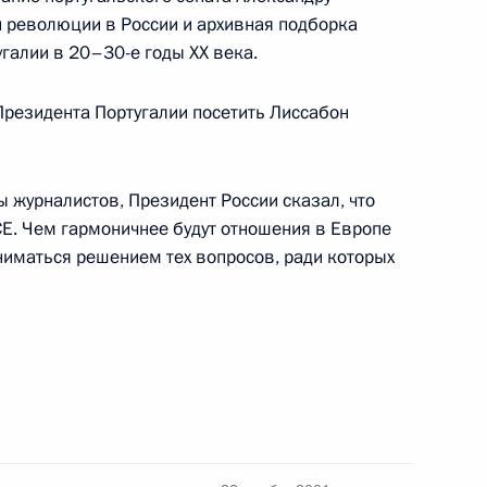
да Инамори» вручить
 революции в России и архивная подборка
изики выдающемуся ученому,
галии в 20–30-е годы ХХ века.
000 год Жоресу Алферову
резидента Португалии посетить Лиссабон
 журналистов, Президент России сказал, что
Е. Чем гармоничнее будут отношения в Европе
ниматься решением тех вопросов, ради которых
резидента России
рхардом Шрёдером
тречу с председателем
митета России Михаилом