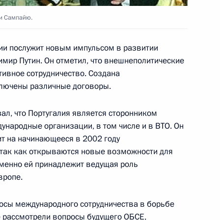
 по экономическим вопросам
и Сампайю.
ь
ии послужит новым импульсом в развитии
имир Путин. Он отметил, что внешнеполитические
 Путина с Президентом
3
тивное сотрудничество. Создана
лючены различные договоры.
ь
ал, что Португалия является сторонником
ународные организации, в том числе и в ВТО. Он
ит на начинающееся в 2002 году
ствие участникам пленарного
 так как открываются новые возможности для
омитета дружбы, мира
именно ей принадлежит ведущая роль
вропе.
осы международного сотрудничества в борьбе
 рассмотрели вопросы будущего ОБСЕ,