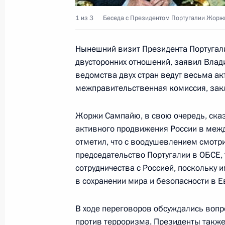
Владимир Путин провел совещание
1 из 3
Беседа с Президентом Португалии Жорж
26 октября 2001 года, 18:15
Москва, Кремл
Нынешний визит Президента Португал
двусторонних отношений, заявил Влад
Состоялись переговоры Владимира
ведомства двух стран ведут весьма ак
Португалии Жоржи Сампайю
межправительственная комиссия, зак
26 октября 2001 года, 14:10
Москва, Кремл
Жоржи Сампайю, в свою очередь, сказ
активного продвижения России в межд
отметил, что с воодушевлением смотр
Президент России направил привет
председательство Португалии в ОБСЕ,
заседания Российско-китайского К
сотрудничества с Россией, поскольку 
и развития
в сохранении мира и безопасности в Е
26 октября 2001 года, 00:00
В ходе переговоров обсуждались вопр
против терроризма. Президенты также