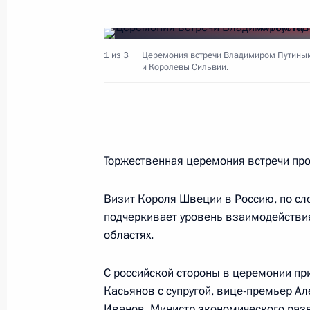
Президент России направил приветс
Международного инвестиционного
1 из 3
Церемония встречи Владимиром Путиным
Инвест-2001»
и Королевы Сильвии.
11 октября 2001 года, 00:00
10 октября 2001 года, среда
Торжественная церемония встречи про
Состоялась встреча Президента Ро
прокурором Владимиром Устиновы
Визит Короля Швеции в Россию, по сл
подчеркивает уровень взаимодействи
10 октября 2001 года, 15:00
Москва, Кремл
областях.
С российской стороны в церемонии пр
Владимир Путин провел рабочую вс
Касьянов с супругой, вице-премьер Ал
Федеральной пограничной службы 
Иванов, Министр экономического разв