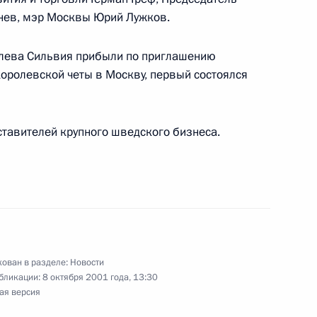
знев, мэр Москвы Юрий Лужков.
ь
олева Сильвия прибыли по приглашению
королевской четы в Москву, первый состоялся
ссии с Председателем
1
аглаем
ь
тавителей крупного шведского бизнеса.
ладимира Путина
мом Каримовым
ован в разделе:
Новости
бликации:
8 октября 2001 года, 13:30
ая версия
ента Олимпийского комитета
ием