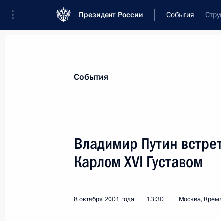
Президент России
События
Стру
Президент
Администрация
Государст
Новости
Стенограммы
Поездки
Те
События
Показа
Владимир Путин встре
Карлом XVI Густавом
Президент России выступил на отк
соотечественников
11 октября 2001 года, 11:00
Москва
8 октября 2001 года
13:30
Москва, Крем