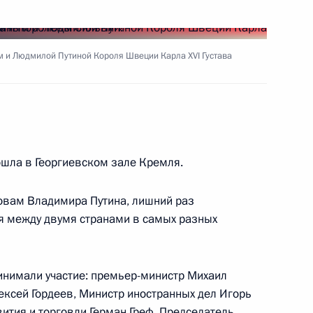
твие участникам и гостям IV
 форума «Москва-
 и Людмилой Путиной Короля Швеции Карла XVI Густава
шла в Георгиевском зале Кремля.
ссии с Генеральным
1
м
овам Владимира Путина, лишний раз
я между двумя странами в самых разных
ь
инимали участие: премьер-министр Михаил
тречу с директором
1
ексей Гордеев, Министр иностранных дел Игорь
Константином Тоцким
ития и торговли Герман Греф, Председатель