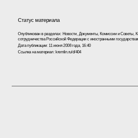
Статус материала
Опубликован в разделах:
Новости
,
Документы
,
Комиссии и Советы
,
К
сотрудничества Российской Федерации с иностранными государства
Дата публикации:
11 июня 2008 года, 16:40
Ссылка на материал:
kremlin.ru/d/404