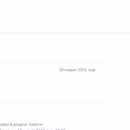
рафа Игоря Моисеева с 95-
енариста Валентина Ежова
19 января 2001 года
овещание по вопросам
ован в разделе:
Новости