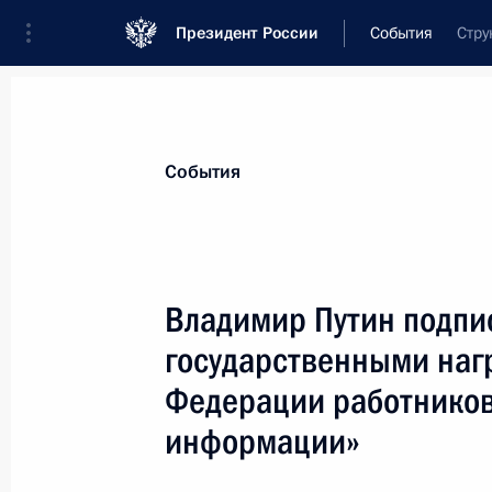
Президент России
События
Стру
Президент
Администрация
Государст
Новости
Стенограммы
Поездки
Те
События
Показа
Владимир Путин подпи
государственными наг
Владимир Путин поздравил олимпи
атлетике Галину Зыбину с юбилеем
Федерации работников
22 января 2001 года, 00:00
информации»