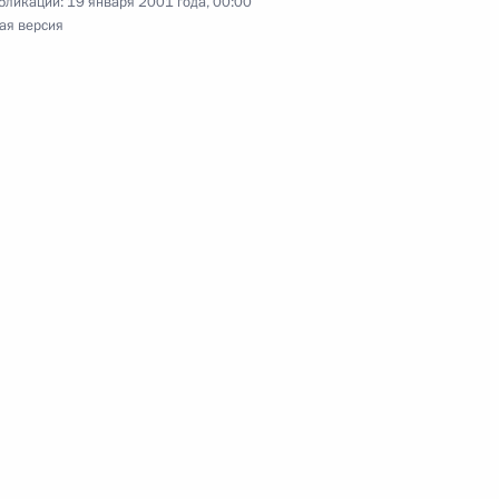
бликации:
19 января 2001 года, 00:00
ая версия
рисвоении почетного звания
Федерации» Филиппу
едание государственной
1
ованию 1000-летия Казани