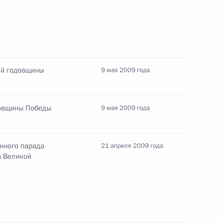
ативных правонарушениях
-й годовщины
9 мая 2009 года
довщины Победы
9 мая 2009 года
рганизации Договора
авок продукции военного
нного парада
21 апреля 2009 года
в Великой