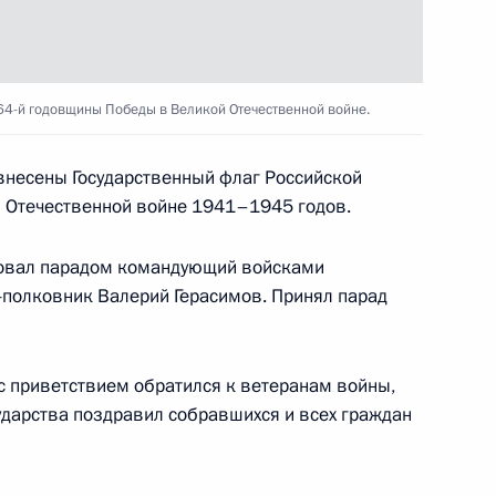
Великой Отечественной войне
 64-й годовщины Победы в Великой Отечественной войне.
енный парад
внесены Государственный флаг Российской
 Отечественной войне 1941–1945 годов.
овал парадом командующий войсками
-полковник Валерий Герасимов. Принял парад
и проведения встречи глав
 участников форума АТЭС
 приветствием обратился к ветеранам войны,
сударства поздравил собравшихся и всех граждан