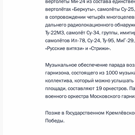
вертолёты Ми-24 из состава единстве
вертолётах «Беркуты», самолёты Су-25
13 мая Дмитрий Медведев примет 
в сопровождении четырёх многоцелевы
комитета Всекитайского собрания 
дальнего радиолокационного обнаруж
У Банго, который будет находиться 
Ту-22М3, самолёт Су-34, группы, имит
8 мая 2009 года, 12:00
самолётов Ил-78, Су-24, Ту-95, МиГ-29
«Русские витязи» и «Стрижи».
Музыкальное обеспечение парада воз
Закон об охране психиатрических 
гарнизона, состоящего из 1000 музык
8 мая 2009 года, 11:40
коллектива, который можно услышать 
площади, составляют 19 оркестров. 
военного оркестра Московского гарни
Федеральный закон «О ратификаци
изменений и дополнений в Соглаше
Позже в Государственном Кремлёвском
Организации Договора о коллектив
Победы.
октября 2002 года»