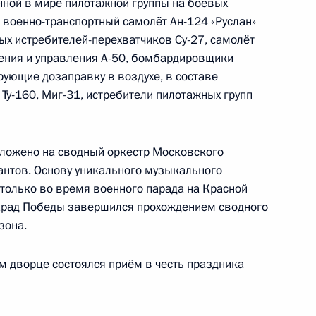
нной в мире пилотажной группы на боевых
, военно-транспортный самолёт Ан-124 «Руслан»
Председателя Постоянного
х истребителей-перехватчиков Су-27, самолёт
народных представителей
ения и управления А-50, бомбардировщики
в России с визитом
ирующие дозаправку в воздухе, в составе
, Ту-160, Миг-31, истребители пилотажных групп
ложено на сводный оркестр Московского
стационаров
антов. Основу уникального музыкального
только во время военного парада на Красной
Парад Победы завершился прохождением сводного
зона.
и Протокола о внесении
ние о правовом статусе
 дворце состоялся приём в честь праздника
ной безопасности от 7