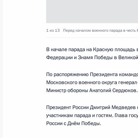
В честь 64-й годовщины Победы в 
1 из 13
Перед началом военного парада в честь
на Красной площади состоялся Во
9 мая 2009 года, 09:56
В начале парада на Красную площадь 
Федерации и Знамя Победы в Великой
8 мая 2009 года, пятница
По распоряжению Президента команд
Московского военного округа генерал
Федеральный закон об организаци
Министр обороны Анатолий Сердюков.
государств и правительств стран –
во Владивостоке в 2012 году
Президент России Дмитрий Медведев с
участникам парада и гостям. Глава го
8 мая 2009 года, 22:45
России с Днём Победы.