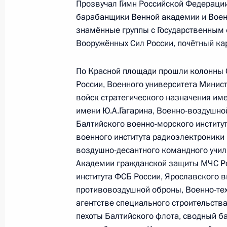
Прозвучал Гимн Российской Федераци
16 мая Дмитрий Медведев примет 
барабанщики Венной академии и Военн
министров Итальянской Республики
знамённые группы с Государственным
который будет находиться в России
Вооружённых Сил России, почётный ка
8 мая 2009 года, 20:00
По Красной площади прошли колонны
России, Военного университета Минис
войск стратегического назначения им
Торжественный концерт, посвящён
имени Ю.А.Гагарина, Военно-воздушно
в Великой Отечественной войне
Балтийского военно-морского институ
8 мая 2009 года, 18:00
Москва, Кремль
военного института радиоэлектроники
воздушно-десантного командного учи
Академии гражданской защиты МЧС Ро
Накануне Дня Победы в Москве пр
института ФСБ России, Ярославского 
противовоздушной оброны, Военно-те
и встречи с участием Президента
агентстве специального строительств
8 мая 2009 года, 16:08
пехоты Балтийского флота, сводный б