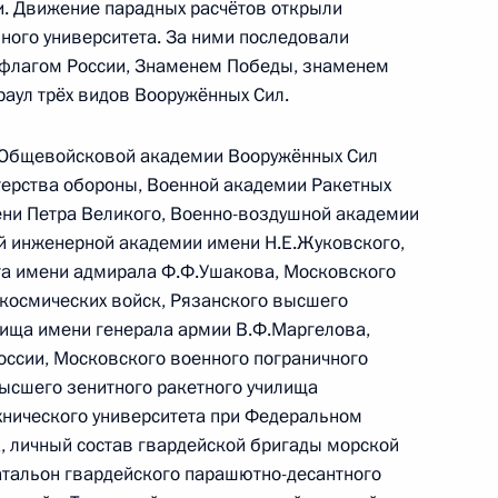
и. Движение парадных расчётов открыли
Председателя Совета
ого университета. За ними последовали
 Сильвио Берлускони,
 флагом России, Знаменем Победы, знаменем
 с рабочим визитом
раул трёх видов Вооружённых Сил.
 Общевойсковой академии Вооружённых Сил
терства обороны, Военной академии Ракетных
ени Петра Великого, Военно-воздушной академии
ный 64-й годовщине Победы
2
й инженерной академии имени Н.Е.Жуковского,
та имени адмирала Ф.Ф.Ушакова, Московского
 космических войск, Рязанского высшего
лища имени генерала армии В.Ф.Маргелова,
ссии, Московского военного пограничного
оходят памятные мероприятия
высшего зенитного ракетного училища
хнического университета при Федеральном
а, личный состав гвардейской бригады морской
атальон гвардейского парашютно-десантного