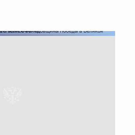
ика-космонавта Олега
ди
13
государств СНГ, Южной
ной Великой Победы