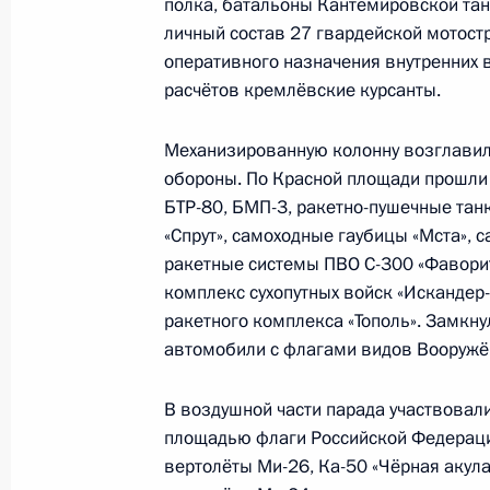
полка, батальоны Кантемировской тан
личный состав 27 гвардейской мотост
Совещание с постоянными членами
оперативного назначения внутренних
расчётов кремлёвские курсанты.
8 мая 2009 года, 15:00
Москва, Кремль
Механизированную колонну возглавил
обороны. По Красной площади прошли
Указ о присуждении Государствен
БТР-80, БМП-3, ракетно-пушечные тан
Советского Союза Г.К.Жукова
«Спрут», самоходные гаубицы «Мста», 
ракетные системы ПВО С-300 «Фаворит
8 мая 2009 года, 14:30
комплекс сухопутных войск «Искандер
ракетного комплекса «Тополь». Замкн
автомобили с флагами видов Вооружё
Церемония вручения грамот о прис
воинской славы» Вязьме, Кроншта
В воздушной части парада участвовал
8 мая 2009 года, 12:30
Москва
площадью флаги Российской Федераци
вертолёты Ми-26, Ка-50 «Чёрная акула