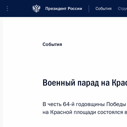
Президент России
События
Стру
Президент
Администрация
Государст
Новости
Стенограммы
Поездки
Те
События
Показа
Военный парад на Кра
9 мая 2009 года, суббота
В честь 64-й годовщины Победы
Дмитрий Медведев направил поздр
на Красной площади состоялся 
по случаю его избрания Президен
Республики