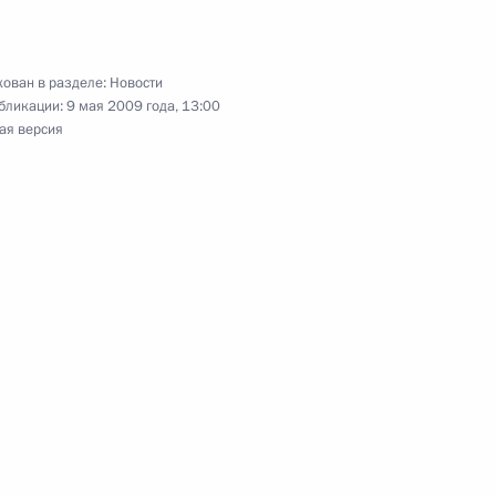
ован в разделе:
Новости
авших в годы Великой
8
бликации:
9 мая 2009 года, 13:00
ая версия
вский сад
«О защите населения
уаций природного
аварийно-спасательных