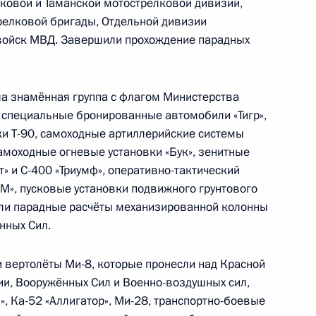
ковой и Таманской мотострелковой дивизий,
релковой бригады, Отдельной дивизии
 Совета Безопасности
 войск МВД. Завершили прохождение парадных
1
а знамённая группа с флагом Министерства
 специальные бронированные автомобили «Тигр»,
ной премии имени Маршала
ки Т-90, самоходные артиллерийские системы
самоходные огневые установки «Бук», зенитные
» и С-400 «Триумф», оперативно-тактический
-М», пусковые установки подвижного грунтового
ули парадные расчёты механизированной колонны
нных Сил.
воении звания «Город
4
дту и Наро-Фоминску
и вертолёты Ми-8, которые пронесли над Красной
и, Вооружённых Сил и Военно-воздушных сил,
», Ка-52 «Аллигатор», Ми-28, транспортно-боевые