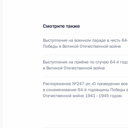
8 мая 2009 года, 11:30
Смотрите также
Изменения в Кодекс об администр
8 мая 2009 года, 11:20
Выступление на военном параде в честь 64
Победы в Великой Отечественной войне
Выступление на приёме по случаю 64-й го
Закон об обеспечении в рамках О
в Великой Отечественной войне
о коллективной безопасности пост
назначения на льготных условиях
Распоряжение №247-рп «О проведении вое
в ознаменование 64-й годовщины Победы 
8 мая 2009 года, 11:10
Отечественной войне 1941–1945 годов»
Изменения в Трудовой кодекс
8 мая 2009 года, 11:00