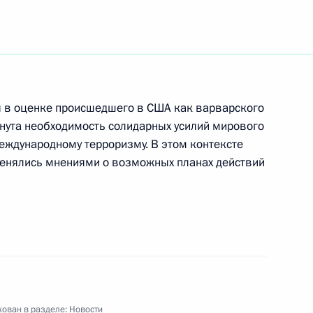
ладимира Путина
ем
ы в оценке происшедшего в США как варварского
кнута необходимость солидарных усилий мирового
 главой Правительства
1
еждународному терроризму. В этом контексте
телем Центробанка Виктором
менялись мнениями о возможных планах действий
ль
Об объявлении минуты
трагическими последствиями
нных Штатах Америки»
ован в разделе:
Новости