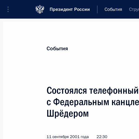
Президент России
События
Стру
Президент
Администрация
Государст
Новости
Стенограммы
Поездки
Те
События
Показа
Состоялся телефонный
с Федеральным канцле
Владимир Путин встретился с руко
отрасли страны
Шрёдером
12 сентября 2001 года, 18:30
Москва,Кремл
11 сентября 2001 года
22:30