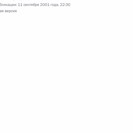
бликации:
11 сентября 2001 года, 22:30
ая версия
вие участникам IX
пейская русистика
рдил новый состав Комиссии
те Российской Федерации