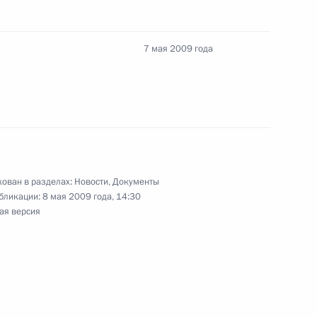
7 мая 2009 года
Великой Отечественной войне
енный парад
ован в разделах:
Новости
,
Документы
бликации:
8 мая 2009 года, 14:30
и проведения встречи глав
ая версия
 участников форума АТЭС