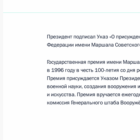
9 мая 2009 года, 16:00
Дмитрий Медведев поздравил лётч
Президент подписал Указ «О присужде
Атькова с 60-летием
Федерации имени Маршала Советского
9 мая 2009 года, 14:30
Государственная премия имени Марша
в 1996 году в честь 100-летия со дн
Премия присуждается Указом Президе
Военный парад на Красной площа
военной науки, создания вооружения и
9 мая 2009 года, 13:00
и искусства. Премия вручается ежегод
комиссия Генерального штаба Вооружё
Дмитрий Медведев поздравил глав 
Осетии и Абхазии с 64-й годовщи
9 мая 2009 года, 10:00