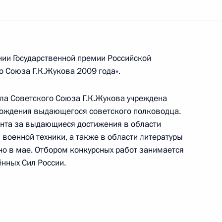
ика-космонавта Олега
нии Государственной премии Российской
 Союза Г.К.Жукова 2009 года».
ла Советского Союза Г.К.Жукова учреждена
я рождения выдающегося советского полководца.
нта за выдающиеся достижения в области
ди
13
 военной техники, а также в области литературы
но в мае. Отбором конкурсных работ занимается
нных Сил России.
государств СНГ, Южной
ной Великой Победы