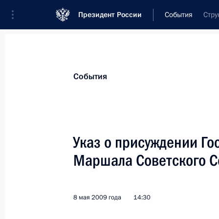
Президент России
События
Стру
Президент
Администрация
Государст
Новости
Стенограммы
Поездки
Те
События
Показа
Указ о присуждении Г
Маршала Советского С
9 мая 2009 года, суббота
Дмитрий Медведев направил поздр
по случаю его избрания Президен
8 мая 2009 года
14:30
Республики