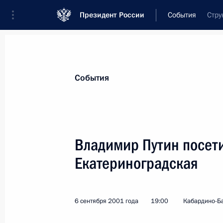
Президент России
События
Стру
Президент
Администрация
Государст
Новости
Стенограммы
Поездки
Те
События
Показа
Владимир Путин посет
Екатериноградская
Владимир Путин провел совещание
10 сентября 2001 года, 12:00
Москва, Крем
6 сентября 2001 года
19:00
Кабардино-Б