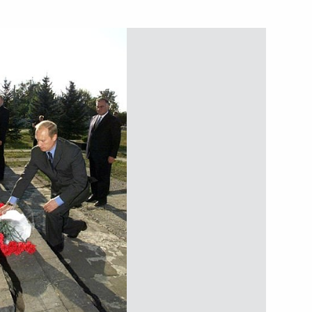
иву Московского
овского телеграмму
й театрального режиссера,
ончарова
телю Государственного
одно-Демократической
ние по случаю 53-й
рейской Народно-