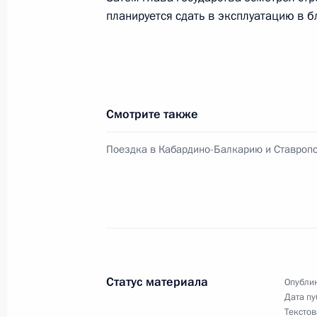
планируется сдать в эксплуатацию в 
Владимир Путин провел двусторонн
регионов Южного федерального ок
7 сентября 2001 года, 15:50
Кисловодск
Смотрите также
Владимир Путин ответил на вопрос
Поездка в Кабардино-Балкарию и Ставроп
7 сентября 2001 года, 14:20
Кисловодск
Владимир Путин провел совещание
Южного федерального округа
7 сентября 2001 года, 12:20
Ставропольский
Статус материала
Опублик
Дата пу
Текстов