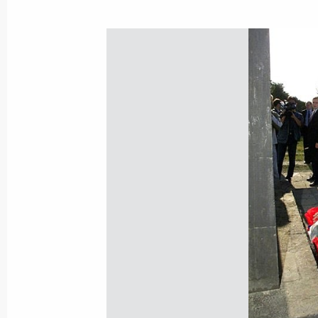
9 сентября 2001 года, воскресенье
Владимир Путин направил коллект
академического театра им. В.Маяк
соболезнования в связи с кончино
народного артиста СССР Андрея Г
9 сентября 2001 года, 00:00
Владимир Путин направил Председа
комитета обороны Корейской Нар
Республики Ким Чен Иру поздравле
годовщины со дня образования Ко
Демократической Республики
9 сентября 2001 года, 00:00