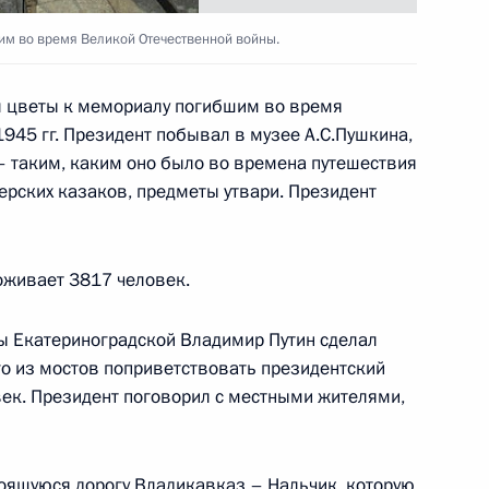
м во время Великой Отечественной войны.
й состав и ветеранов
нковой промышленности
л цветы к мемориалу погибшим во время
45 гг. Президент побывал в музее А.С.Пушкина,
– таким, каким оно было во времена путешествия
ерских казаков, предметы утвари. Президент
роживает 3817 человек.
нту Таджикистана Эмомали
одовщиной независимости
цы Екатериноградской Владимир Путин сделал
го из мостов поприветствовать президентский
век. Президент поговорил с местными жителями,
роящуюся дорогу Владикавказ – Нальчик, которую