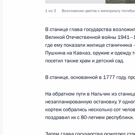
1 из 3
Возложение цветов к мемориалу погибши
Президент России поздравил личны
танковых войск, конструкторов та
и танкостроителей с Днем танкиста
В станице глава государства возложи
Великой Отечественной войны 1941–19
9 сентября 2001 года, 00:00
где ему показали жилище станичника 
Пушкина на Кавказ, оружие и одежду т
посетил также храм и детский сад.
8 сентября 2001 года, суббота
В станице, основанной в 1777 году, п
Владимир Путин направил Президе
Рахмонову поздравление с 10-й г
На обратном пути в Нальчик из стани
республики
незапланированную остановку. У одно
8 сентября 2001 года, 00:00
кортеж собрались несколько сот чело
поздравил их с 80-летием республики.
Затем глава государства осмотрел ст
7 сентября 2001 года, пятница