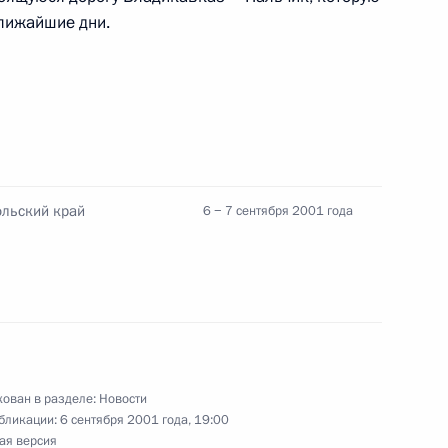
ближайшие дни.
ие встречи с руководителями
4
руга
ы журналистов
1
ольский край
6 − 7 сентября 2001 года
 с руководителями регионов
2
 Край, Кисловодск
ован в разделе:
Новости
бликации:
6 сентября 2001 года, 19:00
ая версия