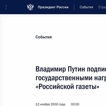
Президент России
События
Стру
Президент
Администрация
Государст
Новости
Стенограммы
Поездки
Те
События
Показа
Владимир Путин подпи
государственными наг
Владимир Путин направил устное п
Израиля Моше Кацаву
«Российской газеты»
15 ноября 2000 года, 00:00
12 ноября 2000 года
00:00