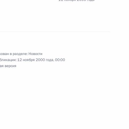
седателем Великого
3
и Лхамсурэнгийном Энэбишем
арламентариями
ован в разделе:
Новости
бликации:
12 ноября 2000 года, 00:00
ая версия
 Путина и Президента
5
Гениатулина со вступлением
Читинской области