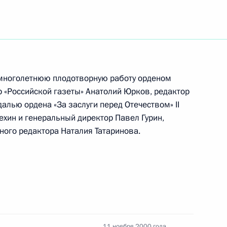
а в Монголию Президент
1
ским воинам на горе Зайсан
и многолетнюю плодотворную работу орденом
«Российской газеты» Анатолий Юрков, редактор
алью ордена «За заслуги перед Отечеством» II
мьер-министром Монголии
ехин и генеральный директор Павел Гурин,
1
ого редактора Наталия Татаринова.
нта Монголии Нацагийна
1
сийское Посольство
11 ноября 2000 года