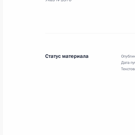
Владимир Путин встретился с Пред
государственного хурала Монголи
и выступил перед монгольскими п
14 ноября 2000 года, 08:30
Улан-Батор
Статус материала
Опублик
Дата пу
Текстов
Состоялись переговоры Владимира
Монголии Нацагийна Багабанди
14 ноября 2000 года, 06:30
Улан-Батор
Владимир Путин поздравил Равиля 
в должность главы администрации 