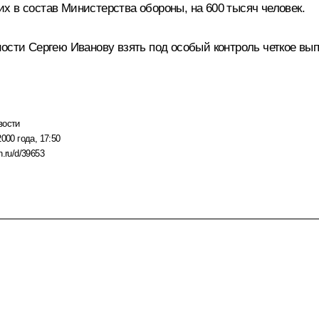
х в состав Министерства обороны, на 600 тысяч человек.
ности Сергею Иванову взять под особый контроль четкое вы
вости
2000 года, 17:50
n.ru/d/39653